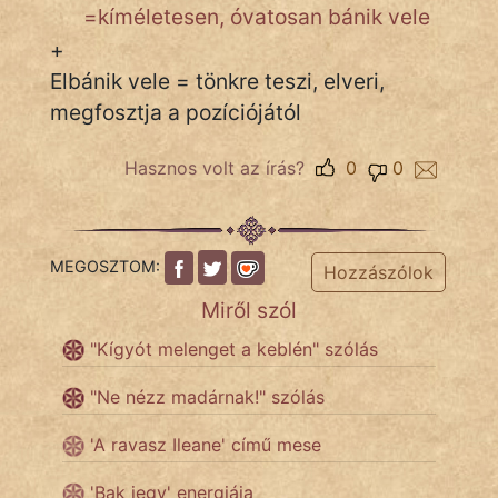
=kíméletesen, óvatosan bánik vele
+
Elbánik vele = tönkre teszi, elveri,
IRODALOM
megfosztja a pozíciójától
SZÓLÁS
És
Hasznos volt az írás?
0
0
KÖZMONDÁS
PSZICHO
MEGOSZTOM:
Hozzászólok
ZENE
Miről szól
FILM
"Kígyót melenget a keblén" szólás
ÉLETMÓD
"Ne nézz madárnak!" szólás
MAGYARSÁG
'A ravasz Ileane' című mese
És
'Bak jegy' energiája
TÖRTÉNELEM