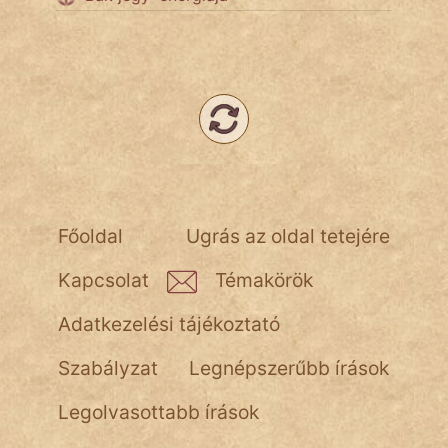
Népszerű szerzőink:
cinege
fantom
Hunor
Főoldal
Ugrás az oldal tetejére
Jób Gedeon
Kapcsolat
Témakörök
Láron Ádám
Adatkezelési tájékoztató
mikkamakka
Szabályzat
Legnépszerűbb írások
vörös ördög
Legolvasottabb írások
nagyöreg