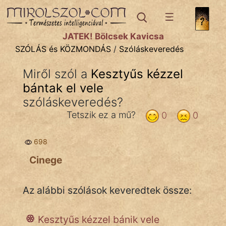
SZÓLÁS ÉS KÖZMONDÁS
témák:
JÁTÉK! Bölcsek Kavicsa
Bibliai
SZÓLÁS és KÖZMONDÁS
/
Szóláskeveredés
Kifejezések
Miről szól a
Kesztyűs kézzel
bántak el vele
Közmondások
szóláskeveredés?
Rímelő
Tetszik ez a mű?
0
0
Szállóigék
698
Szóláscsoportok
Cinege
Szólások
Az alábbi szólások keveredtek össze:
Tréfás
Kesztyűs kézzel bánik vele