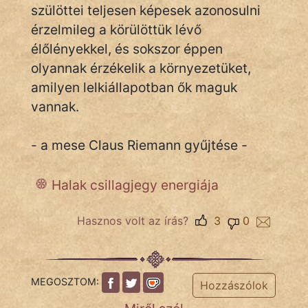
szülöttei teljesen képesek azonosulni
fantom
érzelmileg a körülöttük lévő
élőlényekkel, és sokszor éppen
Hunor
olyannak érzékelik a környezetüket,
Jób Gedeon
amilyen lelkiállapotban ők maguk
vannak.
Láron Ádám
mikkamakka
- a mese Claus Riemann gyűjtése -
vörös ördög
Halak csillagjegy energiája
nagyöreg
Hasznos volt az írás?
3
0
NapHold
Név nélkül
MEGOSZTOM:
Hozzászólok
pszichopati