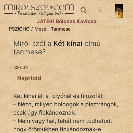
PSZICHO
témák:
JÁTÉK! Bölcsek Kavicsa
Asztrológia
PSZICHO
/
Mese
Tanmese
Gyerekpszicho
Miről szól a
Két kínai
című
tanmese?
Párkapcsolat
Pszichológia
639
Tanmese
NapHold
Két kínai áll a folyónál és filozofál:
– Nézd, milyen boldogok a pisztrángok,
csak úgy fickándoznak.
IRODALOM
– Nem vagy hal, tehát nem tudhatod,
hogy örömükben fickándoznak-e.
SZÓLÁS