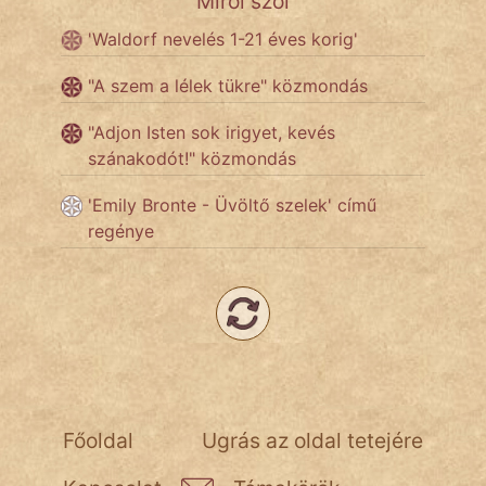
Miről szól
szegény legény
'Waldorf nevelés 1-21 éves korig'
Hoffer Botond
"A szem a lélek tükre" közmondás
szemfüles
"Adjon Isten sok irigyet, kevés
szánakodót!" közmondás
'Emily Bronte - Üvöltő szelek' című
regénye
Főoldal
Ugrás az oldal tetejére