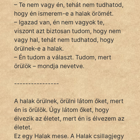
És
– Te nem vagy én, tehát nem tudhatod,
KÖZMONDÁS
hogy én ismerem-e a halak örömét.
– Igazad van, én nem vagyok te,
PSZICHO
viszont azt biztosan tudom, hogy nem
vagy hal, tehát nem tudhatod, hogy
ZENE
örülnek-e a halak.
FILM
– Én tudom a választ. Tudom, mert
örülök – mondja nevetve.
ÉLETMÓD
----------------
MAGYARSÁG
És
TÖRTÉNELEM
A halak örülnek, örülni látom őket, mert
én is örülök. Úgy látom őket, hogy
Népszerű szerzőink:
élvezik az életet, mert én is élvezem az
életet.
cinege
Ez egy Halak mese. A Halak csillagjegy