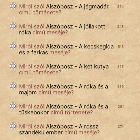
Miről szól
Aiszóposz - A jégmadár
224
IRODALOM
című története?
SZÓLÁS
Miről szól
Aiszóposz - A jóllakott
248
És
róka
című meséje?
KÖZMONDÁS
Miről szól
Aiszóposz - A kecskegida
518
PSZICHO
és a farkas
meséje?
ZENE
Miről szól
Aiszóposz - A két kutya
425
című története?
FILM
Miről szól
Aiszóposz - A róka és a
489
majom
című meséje?
ÉLETMÓD
Miről szól
Aiszóposz - A róka és a
MAGYARSÁG
281
tüskebokor
című története?
És
TÖRTÉNELEM
Miről szól
Aiszóposz - A rossz
274
szándékú ember
című meséje?