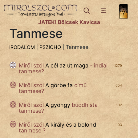
IRODALOM
témák:
JÁTÉK! Bölcsek Kavicsa
Bibliai
Tanmese
Történetek
Dráma
Tanmese
IRODALOM
|
PSZICHO
|
Elbeszélő
Miről szól
A cél az út maga
- indiai
1279
Költemény
tanmese?
Eposz
Miről szól
A görbe fa
című
654
tanmese?
Házi
Miről szól
A gyöngy
buddhista
102
Komédia
tanmese?
Kötelező
Miről szól
A király és a bolond
103
tanmese ?
Legenda