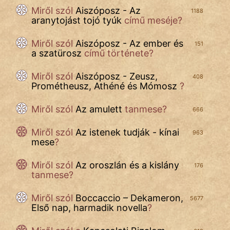
Név nélkül
Miről szól
Aiszóposz - Az
1188
aranytojást tojó tyúk
című meséje?
pszichopati
Miről szól
Aiszóposz - Az ember és
151
szegény legény
a szatürosz
című története?
Hoffer Botond
Miről szól
Aiszóposz - Zeusz,
408
Prométheusz, Athéné és Mómosz
?
szemfüles
Miről szól
Az amulett
tanmese?
666
Miről szól
Az istenek tudják - kínai
963
mese
?
Miről szól
Az oroszlán és a kislány
176
tanmese?
Miről szól
Boccaccio – Dekameron,
5677
Első nap, harmadik novella
?