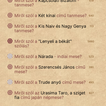
Miről szól
a
Kapcsolati Bizalom
-
619
tanmese?
Miről szól a
Két kínai
című tanmese?
640
Miről szól a
Kis Naiv és Nagy Genya
113
tanmese?
Miről szól a
"
Lenyeli a békát
"
5660
szólás?
Miről szól a
Nárada
- indiai mese?
523
Miről szól a
Szerencsés János
című
390
mese?
Miről szól a
Trude anyó
című mese?
493
Miről szól az
Urasima Taro, a sziget
627
fia
című japán népmese?