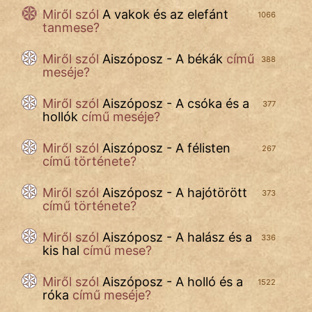
Miről szól
A vakok és az elefánt
1066
Mese
tanmese?
Mitológia
Miről szól
Aiszóposz - A békák
című
388
meséje?
Monda
Miről szól
Aiszóposz - A csóka és a
377
Novella
hollók
című meséje?
És
Miről szól
Aiszóposz - A félisten
Elbeszélés
267
című története?
Regény
Miről szól
Aiszóposz - A hajótörött
373
című története?
Tanmese
Miről szól
Aiszóposz - A halász és a
336
Vers
kis hal
című mese?
Miről szól
Aiszóposz - A holló és a
1522
róka
című meséje?