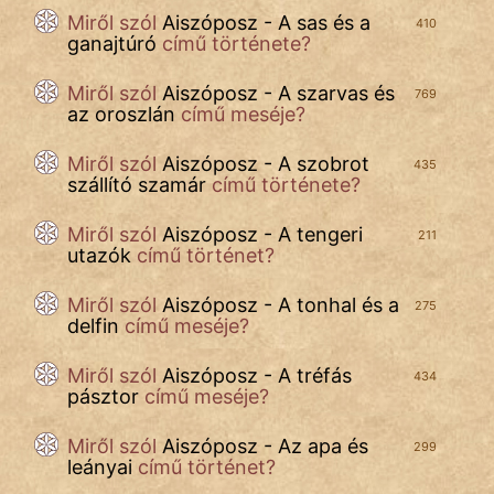
Népszerű szerzőink:
Miről szól
Aiszóposz - A sas és a
410
ganajtúró
című története?
cinege
Miről szól
Aiszóposz - A szarvas és
769
az oroszlán
című meséje?
fantom
Hunor
Miről szól
Aiszóposz - A szobrot
435
szállító szamár
című története?
Jób Gedeon
Miről szól
Aiszóposz - A tengeri
211
utazók
című történet?
Láron Ádám
Miről szól
Aiszóposz - A tonhal és a
mikkamakka
275
delfin
című meséje?
vörös ördög
Miről szól
Aiszóposz - A tréfás
434
pásztor
című meséje?
nagyöreg
Miről szól
Aiszóposz - Az apa és
299
NapHold
leányai
című történet?