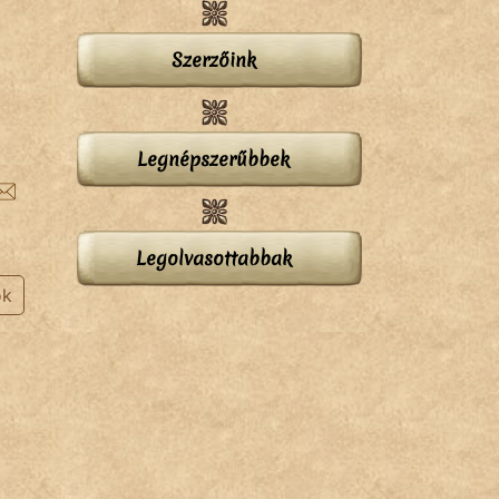
Szerzőink
Legnépszerűbbek
Legolvasottabbak
ok