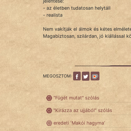
jelentése:
- az életben tudatosan helytáll
- realista
IRODALOM
Nem vakítják el álmok és kétes elméle
SZÓLÁS
Magabiztosan, szilárdan, jó kiállással k
És
KÖZMONDÁS
PSZICHO
ZENE
MEGOSZTOM:
FILM
"Fügét mutat" szólás
ÉLETMÓD
"Kirázza az ujjából" szólás
MAGYARSÁG
eredeti 'Makói hagyma'
És
TÖRTÉNELEM