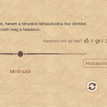
tek, hanem a tényekre támaszkodva hoz döntést.
özelíti meg a feladatot.
Hasznos volt az írás?
0
0
Hozzászól
Miről szól