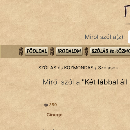
SZÓLÁS ÉS KÖZMONDÁS
témák:
Bibliai
Miről szól a(z)
Kifejezések
Közmondások
FŐOLDAL
IRODALOM
SZÓLÁS és KÖZ
Rímelő
SZÓLÁS és KÖZMONDÁS
/
Szólások
Szállóigék
Miről szól a
"
Két lábbal áll
Szóláscsoportok
Szólások
350
Tréfás
Cinege