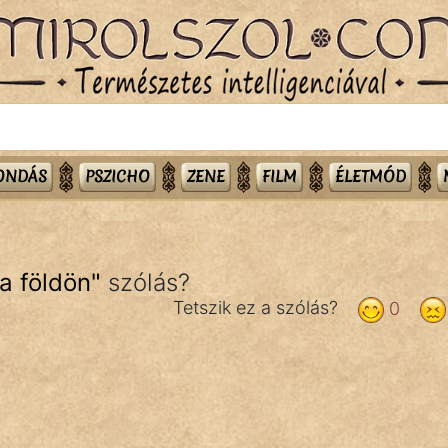
MONDÁS
PSZICHO
ZENE
FILM
ÉLETMÓD
 a földön
"
szólás?
Tetszik ez a szólás?
0