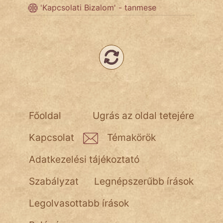
'Kapcsolati Bizalom' - tanmese
Népszerű szerzőink:
cinege
fantom
Hunor
Főoldal
Ugrás az oldal tetejére
Jób Gedeon
Kapcsolat
Témakörök
Láron Ádám
Adatkezelési tájékoztató
mikkamakka
Szabályzat
Legnépszerűbb írások
vörös ördög
Legolvasottabb írások
nagyöreg