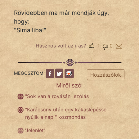
Rövidebben ma már mondják úgy,
hogy:
IRODALOM
"Sima liba!"
SZÓLÁS
És
Hasznos volt az írás?
1
0
KÖZMONDÁS
PSZICHO
MEGOSZTOM:
Hozzászólok
ZENE
Miről szól
FILM
"Sok van a rovásán" szólás
ÉLETMÓD
"Karácsony után egy kakaslépéssel
nyúlik a nap " közmondás
MAGYARSÁG
És
'Jelenlét'
TÖRTÉNELEM