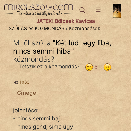
SZÓLÁS ÉS KÖZMONDÁS
témák:
JÁTÉK! Bölcsek Kavicsa
Bibliai
SZÓLÁS és KÖZMONDÁS
/
Közmondások
Kifejezések
Miről szól a
"
Két lúd, egy liba,
nincs semmi hiba
Közmondások
"
közmondás?
Rímelő
Tetszik ez a közmondás?
6
1
Szállóigék
1063
Szóláscsoportok
Cinege
Szólások
jelentése:
Tréfás
- nincs semmi baj
- nincs gond, sima ügy