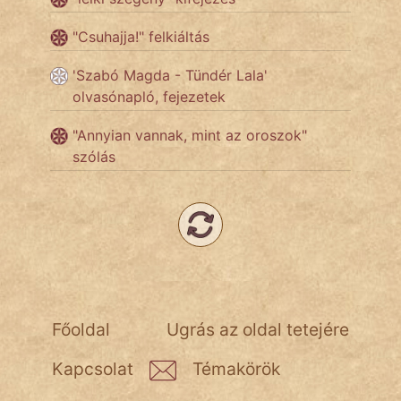
"Csuhajja!" felkiáltás
Népszerű szerzőink:
'Szabó Magda - Tündér Lala'
olvasónapló, fejezetek
cinege
"Annyian vannak, mint az oroszok"
fantom
szólás
Hunor
Jób Gedeon
Láron Ádám
mikkamakka
Főoldal
Ugrás az oldal tetejére
vörös ördög
Kapcsolat
Témakörök
nagyöreg