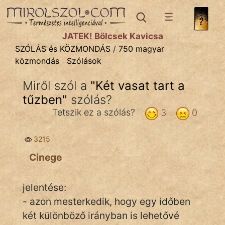
SZÓLÁS ÉS KÖZMONDÁS
témák:
JÁTÉK! Bölcsek Kavicsa
Bibliai
SZÓLÁS és KÖZMONDÁS
/
750 magyar
közmondás
Szólások
Kifejezések
Miről szól a
"
Két vasat tart a
Közmondások
tűzben
"
szólás?
Rímelő
Tetszik ez a szólás?
3
0
Szállóigék
3215
Szóláscsoportok
Cinege
Szólások
jelentése:
Tréfás
- azon mesterkedik, hogy egy időben
két különböző irányban is lehetővé