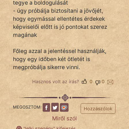
tegye a boldogulását
- úgy próbálja biztosítani a jövőjét,
hogy egymással ellentétes érdekek
IRODALOM
képviselői előtt is jó pontokat szerez
magának
SZÓLÁS
És
KÖZMONDÁS
Főleg azzal a jelentéssel használják,
hogy egy időben két ötletét is
PSZICHO
megpróbálja sikerre vinni.
ZENE
Hasznos volt az írás?
0
0
FILM
ÉLETMÓD
MEGOSZTOM:
Hozzászólok
MAGYARSÁG
Miről szól
És
TÖRTÉNELEM
"lelki szegény" kifejezés