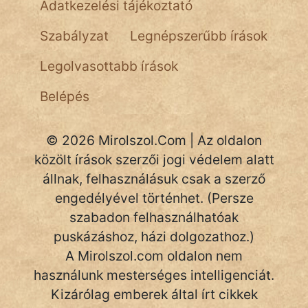
Adatkezelési tájékoztató
NapHold
Szabályzat
Legnépszerűbb írások
Név nélkül
Legolvasottabb írások
pszichopati
Belépés
szegény legény
Hoffer Botond
© 2026 Mirolszol.Com | Az oldalon
közölt írások szerzői jogi védelem alatt
szemfüles
állnak, felhasználásuk csak a szerző
engedélyével történhet. (Persze
szabadon felhasználhatóak
puskázáshoz, házi dolgozathoz.)
A Mirolszol.com oldalon nem
használunk mesterséges intelligenciát.
Kizárólag emberek által írt cikkek