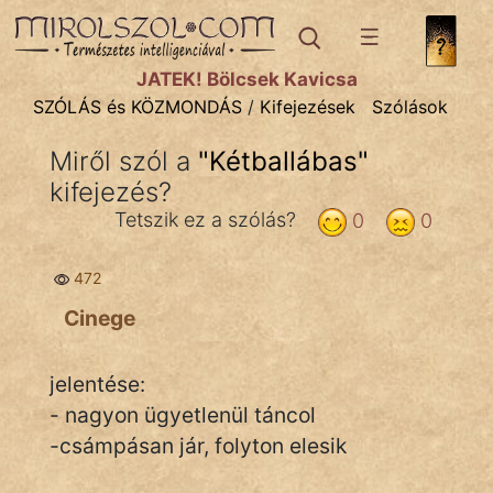
SZÓLÁS ÉS KÖZMONDÁS
témák:
JÁTÉK! Bölcsek Kavicsa
Bibliai
SZÓLÁS és KÖZMONDÁS
/
Kifejezések
Szólások
Kifejezések
Miről szól a
"
Kétballábas
"
kifejezés?
Közmondások
Tetszik ez a szólás?
0
0
Rímelő
472
Szállóigék
Cinege
Szóláscsoportok
Szólások
jelentése:
- nagyon ügyetlenül táncol
Tréfás
-csámpásan jár, folyton elesik