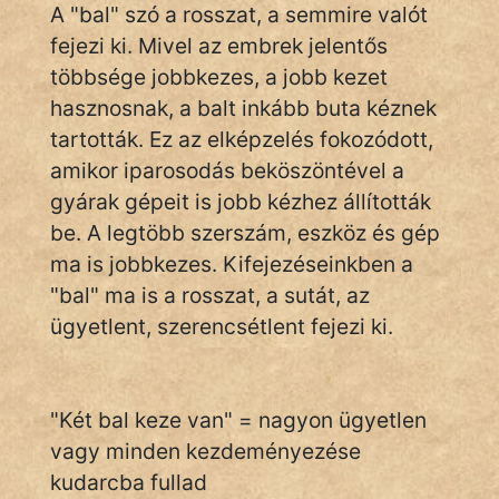
A "bal" szó a rosszat, a semmire valót
fejezi ki. Mivel az embrek jelentős
többsége jobbkezes, a jobb kezet
IRODALOM
hasznosnak, a balt inkább buta kéznek
SZÓLÁS
tartották. Ez az elképzelés fokozódott,
És
amikor iparosodás beköszöntével a
KÖZMONDÁS
gyárak gépeit is jobb kézhez állították
be. A legtöbb szerszám, eszköz és gép
PSZICHO
ma is jobbkezes. Kifejezéseinkben a
ZENE
"bal" ma is a rosszat, a sutát, az
ügyetlent, szerencsétlent fejezi ki.
FILM
ÉLETMÓD
"Két bal keze van" = nagyon ügyetlen
MAGYARSÁG
vagy minden kezdeményezése
És
kudarcba fullad
TÖRTÉNELEM