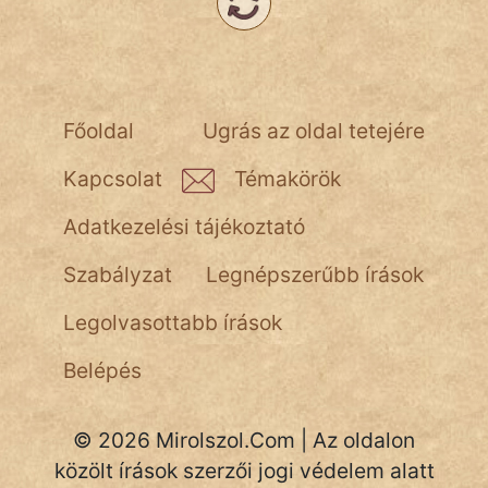
NapHold
Név nélkül
pszichopati
Főoldal
Ugrás az oldal tetejére
szegény legény
Kapcsolat
Témakörök
Hoffer Botond
Adatkezelési tájékoztató
szemfüles
Szabályzat
Legnépszerűbb írások
Legolvasottabb írások
Belépés
© 2026 Mirolszol.Com | Az oldalon
közölt írások szerzői jogi védelem alatt