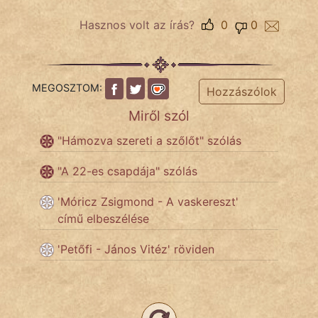
Hasznos volt az írás?
0
0
Népszerű szerzőink:
cinege
MEGOSZTOM:
Hozzászólok
fantom
Miről szól
"Hámozva szereti a szőlőt" szólás
Hunor
"A 22-es csapdája" szólás
Jób Gedeon
'Móricz Zsigmond - A vaskereszt'
Láron Ádám
című elbeszélése
mikkamakka
'Petőfi - János Vitéz' röviden
vörös ördög
nagyöreg