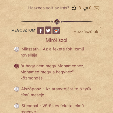
Hasznos volt az írás?
3
0
Népszerű szerzőink:
cinege
MEGOSZTOM:
Hozzászólok
Miről szól
fantom
'Mikszáth - Az a fekete folt' című
Hunor
novellája
Jób Gedeon
"A hegy nem megy Mohamedhez,
Mohamed megy a hegyhez"
Láron Ádám
közmondás
mikkamakka
'Aiszóposz - Az aranytojást tojó tyúk'
című meséje
vörös ördög
'Stendhal - Vörös és fekete' című
nagyöreg
regénye