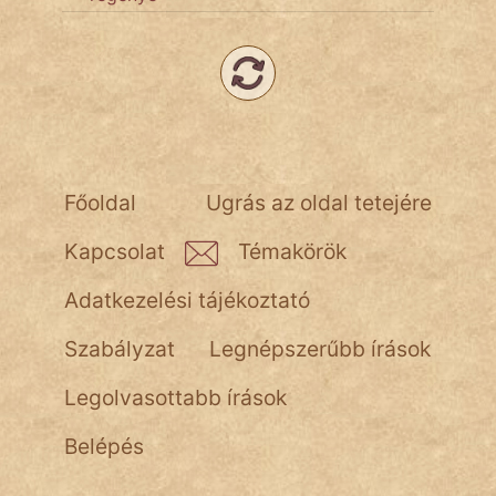
NapHold
Név nélkül
pszichopati
szegény legény
Főoldal
Ugrás az oldal tetejére
Hoffer Botond
Kapcsolat
Témakörök
szemfüles
Adatkezelési tájékoztató
Szabályzat
Legnépszerűbb írások
Legolvasottabb írások
Belépés