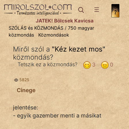
SZÓLÁS ÉS KÖZMONDÁS
témák:
JÁTÉK! Bölcsek Kavicsa
Bibliai
SZÓLÁS és KÖZMONDÁS
/
750 magyar
közmondás
Közmondások
Kifejezések
Miről szól a
"
Kéz kezet mos
"
Közmondások
közmondás?
Rímelő
Tetszik ez a közmondás?
3
0
Szállóigék
5825
Szóláscsoportok
Cinege
Szólások
jelentése:
Tréfás
- egyik gazember menti a másikat