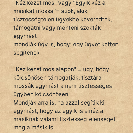
"Kéz kezet mos" vagy "Egyik kéz a
másikat mossa"= azok, akik
tisztességtelen ügyekbe keveredtek,
IRODALOM
támogatni vagy menteni szokták
egymást
SZÓLÁS
És
mondják úgy is, hogy: egy ügyet ketten
KÖZMONDÁS
segítenek
PSZICHO
"Kéz kezet mos alapon" = úgy, hogy
kölcsönösen támogatják, tisztára
ZENE
mossák egymást a nem tisztességes
FILM
ügyben kölcsönösen
Mondják arra is, ha azzal segítik ki
ÉLETMÓD
egymást, hogy az egyik is elnéz a
MAGYARSÁG
másiknak valami tisztességtelenséget,
És
meg a másik is.
TÖRTÉNELEM