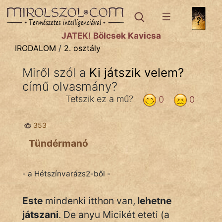
IRODALOM
témák:
JÁTÉK! Bölcsek Kavicsa
Dráma
IRODALOM
/
2. osztály
Elbeszélő
Miről szól a
Ki játszik velem?
Költemény
című olvasmány?
Eposz
Tetszik ez a mű?
0
0
Komédia
353
Kötelező
Tündérmanó
Legenda
- a Hétszínvarázs2-ből -
Mese
Este
mindenki itthon van,
lehetne
Mitológia
játszani
. De anyu Micikét eteti (a