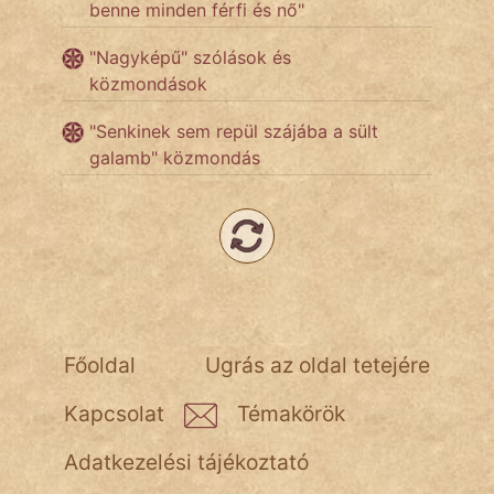
benne minden férfi és nő"
KÖZMONDÁS
"Nagyképű" szólások és
PSZICHO
közmondások
ZENE
"Senkinek sem repül szájába a sült
galamb" közmondás
FILM
ÉLETMÓD
MAGYARSÁG
És
TÖRTÉNELEM
Főoldal
Ugrás az oldal tetejére
Népszerű szerzőink:
Kapcsolat
Témakörök
cinege
Adatkezelési tájékoztató