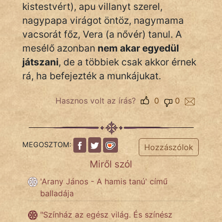
Monda
kistestvért), apu villanyt szerel,
nagypapa virágot öntöz, nagymama
Novella
vacsorát főz, Vera (a nővér) tanul. A
És
mesélő azonban
nem akar egyedül
Elbeszélés
játszani
, de a többiek csak akkor érnek
Regény
rá, ha befejezték a munkájukat.
Tanmese
Hasznos volt az írás?
0
0
Vers
MEGOSZTOM:
Hozzászólok
Miről szól
IRODALOM
'Arany János - A hamis tanú' című
balladája
SZÓLÁS
"Színház az egész világ. És színész
És