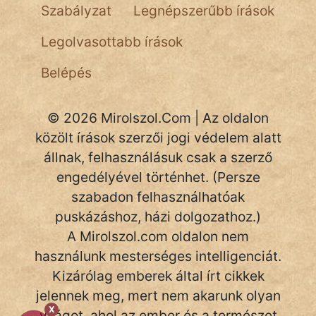
fantom
Szabályzat
Legnépszerűbb írások
Hunor
Legolvasottabb írások
Jób Gedeon
Belépés
Láron Ádám
© 2026 Mirolszol.Com | Az oldalon
mikkamakka
közölt írások szerzői jogi védelem alatt
állnak, felhasználásuk csak a szerző
vörös ördög
engedélyével történhet. (Persze
nagyöreg
szabadon felhasználhatóak
puskázáshoz, házi dolgozathoz.)
NapHold
A Mirolszol.com oldalon nem
Név nélkül
használunk mesterséges intelligenciát.
Kizárólag emberek által írt cikkek
pszichopati
jelennek meg, mert nem akarunk olyan
X
szegény legény
világot, ahol az ember és a természet