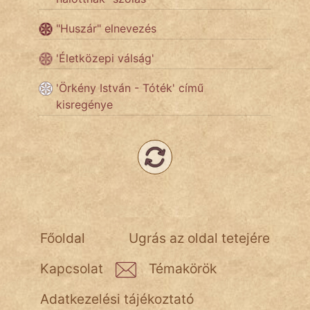
"Huszár" elnevezés
Népszerű szerzőink:
'Életközepi válság'
cinege
'Örkény István - Tóték' című
fantom
kisregénye
Hunor
Jób Gedeon
Láron Ádám
mikkamakka
Főoldal
Ugrás az oldal tetejére
vörös ördög
Kapcsolat
Témakörök
nagyöreg
Adatkezelési tájékoztató