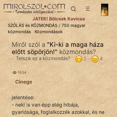
SZÓLÁS ÉS KÖZMONDÁS
témák:
JÁTÉK! Bölcsek Kavicsa
Bibliai
SZÓLÁS és KÖZMONDÁS
/
750 magyar
közmondás
Közmondások
Kifejezések
Miről szól a
"
Ki-ki a maga háza
Közmondások
előtt söpörjön!
"
közmondás?
Rímelő
Tetszik ez a közmondás?
2
4
Szállóigék
1634
Szóláscsoportok
Cinege
Szólások
jelentése:
Tréfás
- neki is van épp elég hibája,
gyarlósága, foglalkozzék azokkal, és ne