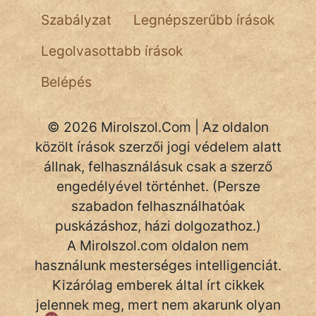
NapHold
Szabályzat
Legnépszerűbb írások
Név nélkül
Legolvasottabb írások
pszichopati
Belépés
szegény legény
© 2026 Mirolszol.Com | Az oldalon
Hoffer Botond
közölt írások szerzői jogi védelem alatt
szemfüles
állnak, felhasználásuk csak a szerző
engedélyével történhet. (Persze
szabadon felhasználhatóak
puskázáshoz, házi dolgozathoz.)
A Mirolszol.com oldalon nem
használunk mesterséges intelligenciát.
Kizárólag emberek által írt cikkek
jelennek meg, mert nem akarunk olyan