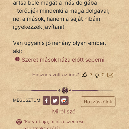
ártsa bele magát a más dolgába
- törődjék mindenki a maga dolgával;
ne, a mások, hanem a saját hibáin
IRODALOM
igyekezzék javítani!
SZÓLÁS
És
Van ugyanis jó néhány olyan ember,
KÖZMONDÁS
aki:
Szeret mások háza előtt seperni
PSZICHO
ZENE
Hasznos volt az írás?
3
0
FILM
ÉLETMÓD
MEGOSZTOM:
Hozzászólok
MAGYARSÁG
Miről szól
És
"Kutya baja, mint a szentesi
TÖRTÉNELEM
halottnak" szólás