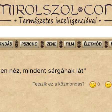
MONDÁS
PSZICHO
ZENE
FILM
ÉLETMÓD
en néz, mindent sárgának lát
"
Tetszik ez a közmondás?
0