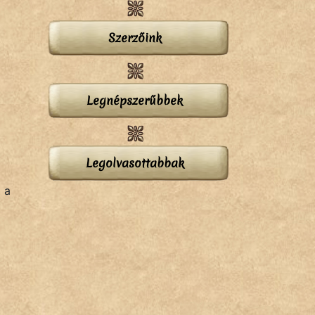
Szerzőink
Legnépszerűbbek
Legolvasottabbak
 a