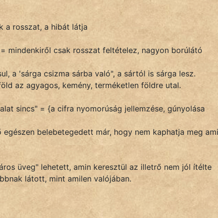
a rosszat, a hibát látja
 = mindenkiről csak rosszat feltételez, nagyon borúlátó
l, a 'sárga csizma sárba való", a sártól is sárga lesz.
 föld az agyagos, kemény, terméketlen földre utal.
g
falat sincs" = {a cifra nyomorúság jellemzése, gúnyolása
lető egészen belebetegedett már, hogy nem kaphatja meg ami
ros üveg" lehetett, amin keresztül az illetrő nem jól ítélte
bnak látott, mint amilen valójában.