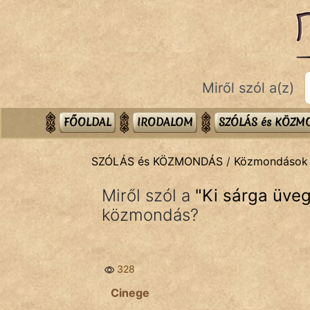
SZÓLÁS ÉS KÖZMONDÁS
témák:
Bibliai
Miről szól a(z)
Kifejezések
Közmondások
FŐOLDAL
IRODALOM
SZÓLÁS és KÖZ
Rímelő
SZÓLÁS és KÖZMONDÁS
/
Közmondások
Szállóigék
Miről szól a
"
Ki sárga üveg
Szóláscsoportok
közmondás?
Szólások
328
Tréfás
Cinege