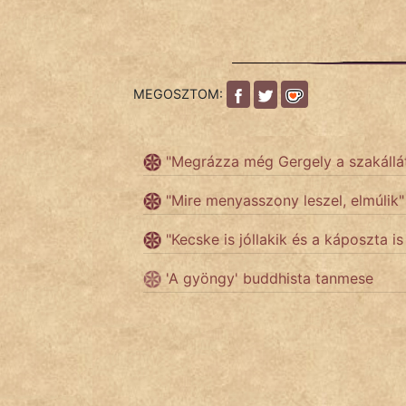
Népszerű szerzőink:
MEGOSZTOM:
cinege
fantom
"Megrázza még Gergely a szakáll
Hunor
"Mire menyasszony leszel, elmúlik"
Jób Gedeon
"Kecske is jóllakik és a káposzta 
Láron Ádám
'A gyöngy' buddhista tanmese
mikkamakka
vörös ördög
nagyöreg