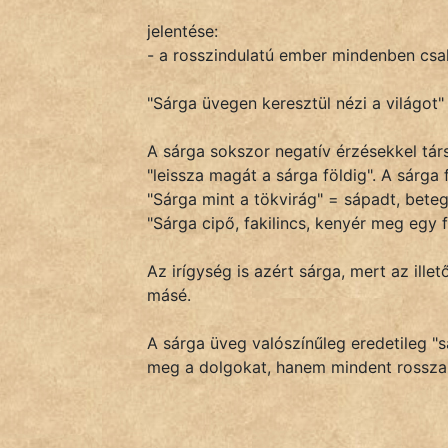
jelentése:
- a rosszindulatú ember mindenben csak 
IRODALOM
"Sárga üvegen keresztül nézi a világot"
SZÓLÁS
És
A sárga sokszor negatív érzésekkel társu
KÖZMONDÁS
"leissza magát a sárga földig". A sárga
"Sárga mint a tökvirág" = sápadt, bete
PSZICHO
"Sárga cipő, fakilincs, kenyér meg egy 
ZENE
Az irígység is azért sárga, mert az il
másé.
FILM
A sárga üveg valószínűleg eredetileg "sá
ÉLETMÓD
meg a dolgokat, hanem mindent rosszab
MAGYARSÁG
És
TÖRTÉNELEM