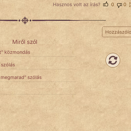
Hasznos volt az írás?
0
0
Hozzászól
Miről szól
át" közmondás
 szólás
is megmarad" szólás