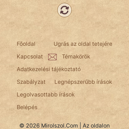
Népszerű szerzőink:
cinege
Főoldal
Ugrás az oldal tetejére
fantom
Kapcsolat
Témakörök
Hunor
Adatkezelési tájékoztató
Jób Gedeon
Szabályzat
Legnépszerűbb írások
Láron Ádám
Legolvasottabb írások
mikkamakka
Belépés
vörös ördög
nagyöreg
© 2026 Mirolszol.Com | Az oldalon