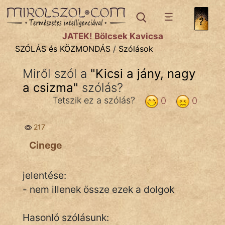
SZÓLÁS ÉS KÖZMONDÁS
témák:
JÁTÉK! Bölcsek Kavicsa
Bibliai
SZÓLÁS és KÖZMONDÁS
/
Szólások
Kifejezések
Miről szól a
"
Kicsi a jány, nagy
a csizma
Közmondások
"
szólás?
Tetszik ez a szólás?
0
0
Rímelő
217
Szállóigék
Cinege
Szóláscsoportok
Szólások
jelentése:
- nem illenek össze ezek a dolgok
Tréfás
Hasonló szólásunk: