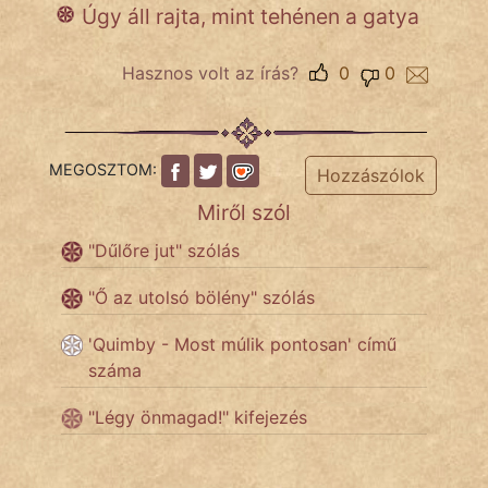
Úgy áll rajta, mint tehénen a gatya
Hasznos volt az írás?
0
0
IRODALOM
SZÓLÁS
És
MEGOSZTOM:
Hozzászólok
KÖZMONDÁS
Miről szól
PSZICHO
"Dűlőre jut" szólás
ZENE
"Ő az utolsó bölény" szólás
FILM
'Quimby - Most múlik pontosan' című
száma
ÉLETMÓD
"Légy önmagad!" kifejezés
MAGYARSÁG
És
TÖRTÉNELEM