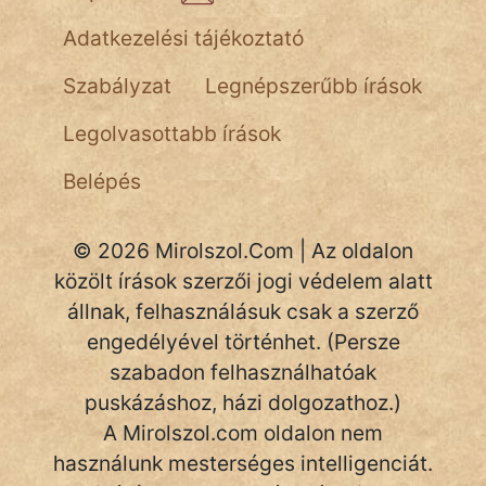
NapHold
Adatkezelési tájékoztató
Név nélkül
Szabályzat
Legnépszerűbb írások
pszichopati
Legolvasottabb írások
szegény legény
Belépés
Hoffer Botond
© 2026 Mirolszol.Com | Az oldalon
szemfüles
közölt írások szerzői jogi védelem alatt
állnak, felhasználásuk csak a szerző
engedélyével történhet. (Persze
szabadon felhasználhatóak
puskázáshoz, házi dolgozathoz.)
A Mirolszol.com oldalon nem
használunk mesterséges intelligenciát.