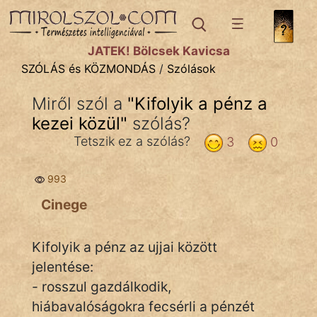
SZÓLÁS ÉS KÖZMONDÁS
témák:
JÁTÉK! Bölcsek Kavicsa
Bibliai
SZÓLÁS és KÖZMONDÁS
/
Szólások
Kifejezések
Miről szól a
"
Kifolyik a pénz a
kezei közül
Közmondások
"
szólás?
Tetszik ez a szólás?
3
0
Rímelő
993
Szállóigék
Cinege
Szóláscsoportok
Szólások
Kifolyik a pénz az ujjai között
jelentése:
Tréfás
- rosszul gazdálkodik,
hiábavalóságokra fecsérli a pénzét