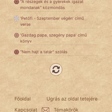
"A részegek és a gyerekek igazat
mondanak" közmondás
Népszerű szerzőink:
'Petőfi - Szeptember végén' című
verse
cinege
'Gazdag papa, szegény papa' című
fantom
könyv
Hunor
"Nem hajt a tatár" szólás
Jób Gedeon
Láron Ádám
mikkamakka
vörös ördög
Főoldal
Ugrás az oldal tetejére
nagyöreg
Kapcsolat
Témakörök