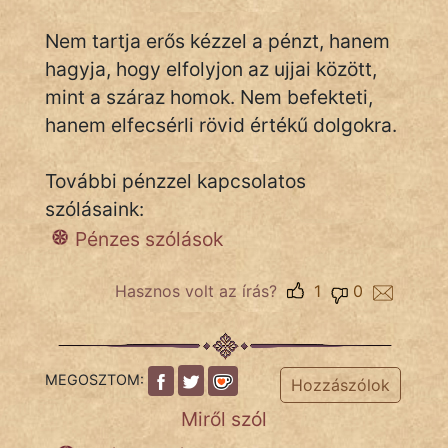
Nem tartja erős kézzel a pénzt, hanem
hagyja, hogy elfolyjon az ujjai között,
IRODALOM
mint a száraz homok. Nem befekteti,
SZÓLÁS
hanem elfecsérli rövid értékű dolgokra.
És
KÖZMONDÁS
További pénzzel kapcsolatos
szólásaink:
PSZICHO
Pénzes szólások
ZENE
Hasznos volt az írás?
1
0
FILM
ÉLETMÓD
MEGOSZTOM:
Hozzászólok
MAGYARSÁG
Miről szól
És
TÖRTÉNELEM