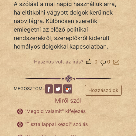
A szólást a mai napig használjuk arra,
ha eltitkolni vágyott dolgok kerülnek
Népszerű szerzőink:
napvilágra. Különösen szeretik
emlegetni az előző politikai
cinege
rendszerekről, szereplőkről kiderült
homályos dolgokkal kapcsolatban.
fantom
Hasznos volt az írás?
0
0
Hunor
Jób Gedeon
Láron Ádám
MEGOSZTOM:
Hozzászólok
Miről szól
mikkamakka
"Megold valamit" kifejezés
vörös ördög
"Tiszta lappal kezdi" szólás
nagyöreg