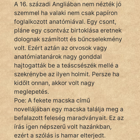
A 16. századi Angliában nem nézték jó
szemmel ha valaki nem csak papíron
foglalkozott anatómiával. Egy csont,
IRODALOM
pláne egy csontváz birtoklása eretnek
SZÓLÁS
dolognak számított és bűncselekmény
És
volt. Ezért aztán az orvosok vagy
KÖZMONDÁS
anatómiatanárok nagy gonddal
hajtogatták be a teáscsészék mellé a
PSZICHO
szekrénybe az ilyen holmit. Persze ha
ZENE
kidőlt onnan, akkor volt nagy
meglepetés.
FILM
Poe: A fekete macska című
novellájában egy macska találja meg a
ÉLETMÓD
befalazott feleség maradványait. Ez az
MAGYARSÁG
írás igen népszerű volt hazánkban,
És
ezért a szólás is hamar elterjedt.
TÖRTÉNELEM