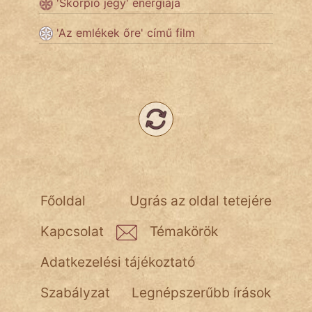
'Skorpió jegy' energiája
NapHold
'Az emlékek őre' című film
Név nélkül
pszichopati
szegény legény
Hoffer Botond
szemfüles
Főoldal
Ugrás az oldal tetejére
Kapcsolat
Témakörök
Adatkezelési tájékoztató
Szabályzat
Legnépszerűbb írások