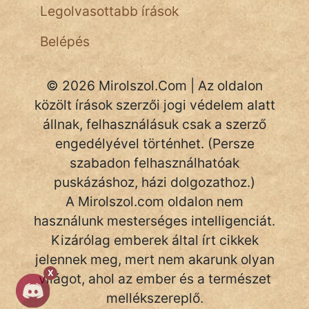
Legolvasottabb írások
Belépés
© 2026 Mirolszol.Com | Az oldalon
közölt írások szerzői jogi védelem alatt
állnak, felhasználásuk csak a szerző
engedélyével történhet. (Persze
szabadon felhasználhatóak
puskázáshoz, házi dolgozathoz.)
A Mirolszol.com oldalon nem
használunk mesterséges intelligenciát.
Kizárólag emberek által írt cikkek
jelennek meg, mert nem akarunk olyan
X
világot, ahol az ember és a természet
mellékszereplő.