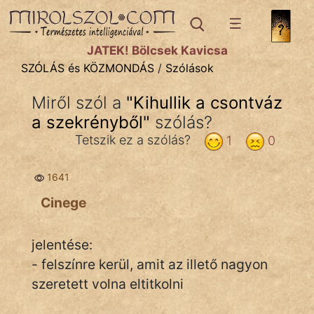
SZÓLÁS ÉS KÖZMONDÁS
témák:
JÁTÉK! Bölcsek Kavicsa
Bibliai
SZÓLÁS és KÖZMONDÁS
/
Szólások
Kifejezések
Miről szól a
"
Kihullik a csontváz
a szekrényből
Közmondások
"
szólás?
Tetszik ez a szólás?
1
0
Rímelő
1641
Szállóigék
Cinege
Szóláscsoportok
Szólások
jelentése:
- felszínre kerül, amit az illető nagyon
Tréfás
szeretett volna eltitkolni