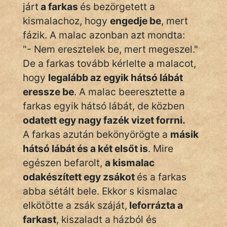
Monda
járt
a farkas
és bezörgetett a
kismalachoz, hogy
engedje be
, mert
Novella
fázik. A malac azonban azt mondta:
És
"- Nem eresztelek be, mert megeszel."
Elbeszélés
De a farkas tovább kérlelte a malacot,
Regény
hogy
legalább az egyik hátsó lábát
eressze be
. A malac beeresztette a
Tanmese
farkas egyik hátsó lábát, de közben
Vers
odatett egy nagy fazék vizet forrni.
A farkas azután bekönyörögte a
másik
hátsó lábát és a két elsőt is
. Mire
egészen befarolt,
a kismalac
odakészített egy zsákot
és a farkas
IRODALOM
abba sétált bele. Ekkor s kismalac
elkötötte a zsák száját,
leforrázta a
SZÓLÁS
farkast
, kiszaladt a házból és
És