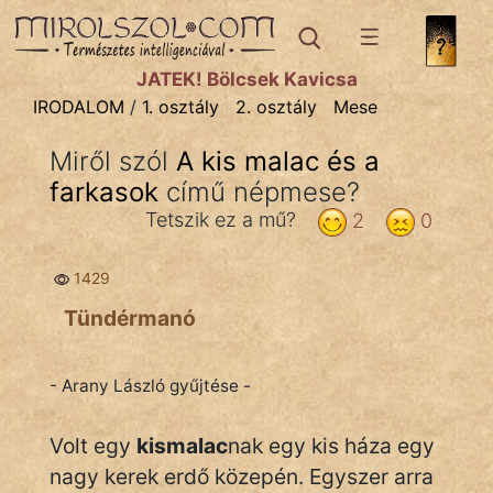
IRODALOM
témák:
JÁTÉK! Bölcsek Kavicsa
Dráma
IRODALOM
/
1. osztály
2. osztály
Mese
Elbeszélő
Miről szól
A kis malac és a
Költemény
farkasok
című népmese?
Eposz
Tetszik ez a mű?
2
0
Komédia
1429
Kötelező
Tündérmanó
Legenda
- Arany László gyűjtése -
Mese
Volt egy
kismalac
nak egy kis háza egy
Mitológia
nagy kerek erdő közepén. Egyszer arra