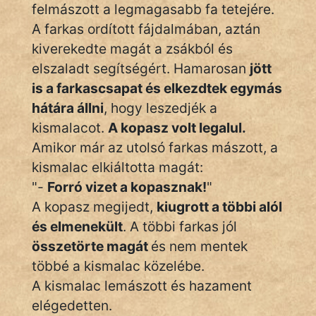
KÖZMONDÁS
felmászott a legmagasabb fa tetejére.
A farkas ordított fájdalmában, aztán
PSZICHO
kiverekedte magát a zsákból és
elszaladt segítségért. Hamarosan
jött
ZENE
is a farkascsapat és elkezdtek egymás
FILM
hátára állni
, hogy leszedjék a
kismalacot.
A kopasz volt legalul.
ÉLETMÓD
Amikor már az utolsó farkas mászott, a
MAGYARSÁG
kismalac elkiáltotta magát:
És
"-
Forró vizet a kopasznak!
"
TÖRTÉNELEM
A kopasz megijedt,
kiugrott a többi alól
és elmenekült
. A többi farkas jól
Népszerű szerzőink:
összetörte magát
és nem mentek
többé a kismalac közelébe.
cinege
A kismalac lemászott és hazament
elégedetten.
fantom