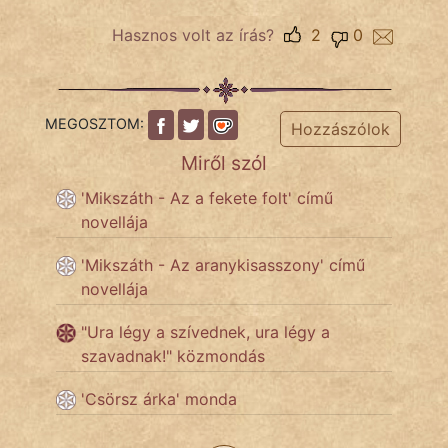
Hunor
Hasznos volt az írás?
2
0
Jób Gedeon
Láron Ádám
MEGOSZTOM:
Hozzászólok
Miről szól
mikkamakka
'Mikszáth - Az a fekete folt' című
vörös ördög
novellája
nagyöreg
'Mikszáth - Az aranykisasszony' című
novellája
NapHold
"Ura légy a szívednek, ura légy a
Név nélkül
szavadnak!" közmondás
pszichopati
'Csörsz árka' monda
szegény legény