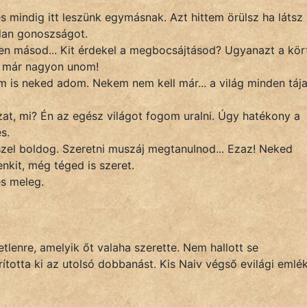
és mindig itt leszünk egymásnak. Azt hittem örülsz ha látsz
lan gonoszságot.
en másod... Kit érdekel a megbocsájtásod? Ugyanazt a kör
y már nagyon unom!
m is neked adom. Nekem nem kell már... a világ minden tája
zat, mi? Én az egész világot fogom uralni. Úgy hatékony a
s.
szel boldog. Szeretni muszáj megtanulnod... Ezaz! Neked
nkit, még téged is szeret.
és meleg.
tlenre, amelyik őt valaha szerette. Nem hallott se
orította ki az utolsó dobbanást. Kis Naiv végső evilági emlé