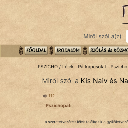
PSZICHO
témák:
Asztrológia
Miről szól a(z)
Gyerekpszicho
Párkapcsolat
FŐOLDAL
IRODALOM
SZÓLÁS és KÖZ
Pszichológia
PSZICHO
/
Lélek
Párkapcsolat
Pszicho
Tanmese
Miről szól a
Kis Naiv és N
112
Pszichopati
IRODALOM
- a szeretetvezérelt lélek találkozik a gyűlöletvezé
SZÓLÁS