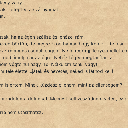
keny vagy.
sak. Letépted a szárnyamat!
lt.
ak, ha az égen szállsz és lenézel rám.
 neked börtön, de megszokod hamar, hogy komor... te már
ozz rólam és csodálj engem. Ne mocorogj, legyél mellettem
, ne bámulj már az égre. Nehéz téged megtanítani a
mem végtelnül nagy. Te Nélkülem senki vagy!
tele élettel...játék és nevetés, neked is látnod kell!
 nem is értem. Minek küzdesz ellenem, mint az ellensége
úlgondolod a dolgokat. Mennyit kell vesződnöm veled, ez a
rre nem utasíthatsz.