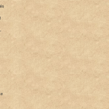
 és
t
,
ke