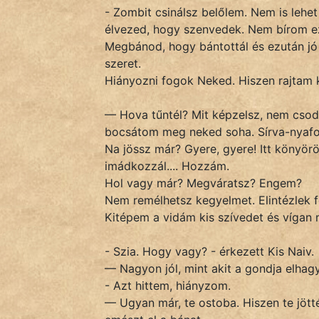
- Zombit csinálsz belőlem. Nem is lehet 
szegény legény
élvezed, hogy szenvedek. Nem bírom ez
Hoffer Botond
Megbánod, hogy bántottál és ezután jó
szeret.
szemfüles
Hiányozni fogok Neked. Hiszen rajtam kí
— Hova tűntél? Mit képzelsz, nem csodá
bocsátom meg neked soha. Sírva-nyafog
Na jössz már? Gyere, gyere! Itt könyörö
imádkozzál.... Hozzám.
Hol vagy már? Megváratsz? Engem?
Nem remélhetsz kegyelmet. Elintézlek f
Kitépem a vidám kis szívedet és vígan 
- Szia. Hogy vagy? - érkezett Kis Naiv.
— Nagyon jól, mint akit a gondja elhag
- Azt hittem, hiányzom.
— Ugyan már, te ostoba. Hiszen te jött