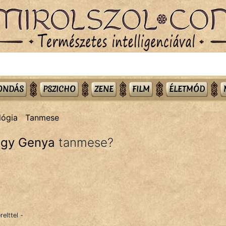
MONDÁS
PSZICHO
ZENE
FILM
ÉLETMÓD
lógia
Tanmese
agy Genya
tanmese?
relttel -