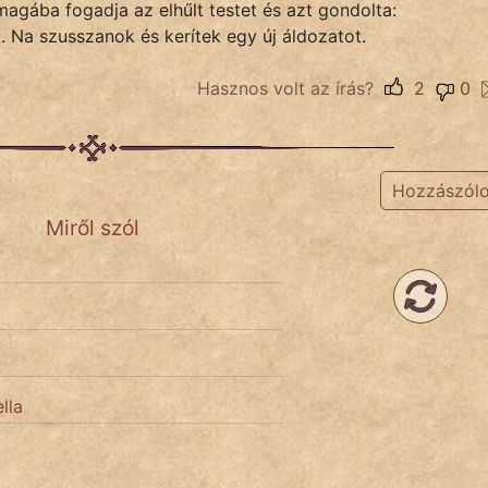
magába fogadja az elhűlt testet és azt gondolta:
 Na szusszanok és kerítek egy új áldozatot.
Hasznos volt az írás?
2
0
Hozzászól
Miről szól
lla