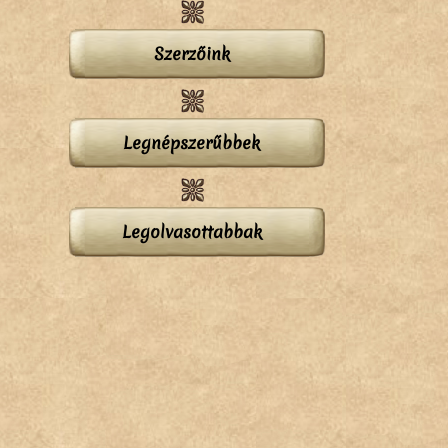
Szerzőink
z
Legnépszerűbbek
Legolvasottabbak