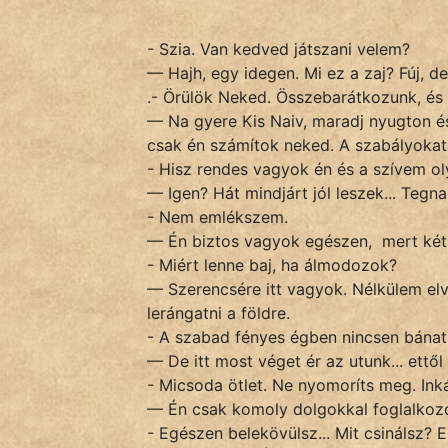
És
KÖZMONDÁS
- Szia. Van kedved játszani velem?
— Hajh, egy idegen. Mi ez a zaj? Fúj, de
PSZICHO
.- Örülök Neked. Összebarátkozunk, és 
— Na gyere Kis Naiv, maradj nyugton és
ZENE
csak én számítok neked. A szabályoka
- Hisz rendes vagyok én és a szívem oly
FILM
— Igen? Hát mindjárt jól leszek... Tegn
- Nem emlékszem.
ÉLETMÓD
— Én biztos vagyok egészen, mert két 
- Miért lenne baj, ha álmodozok?
MAGYARSÁG
— Szerencsére itt vagyok. Nélkülem elv
És
lerángatni a földre.
TÖRTÉNELEM
- A szabad fényes égben nincsen bánat,
— De itt most véget ér az utunk... ettő
Népszerű szerzőink:
- Micsoda ötlet. Ne nyomoríts meg. Inká
— Én csak komoly dolgokkal foglalkoz
cinege
- Egészen belekövülsz... Mit csinálsz?