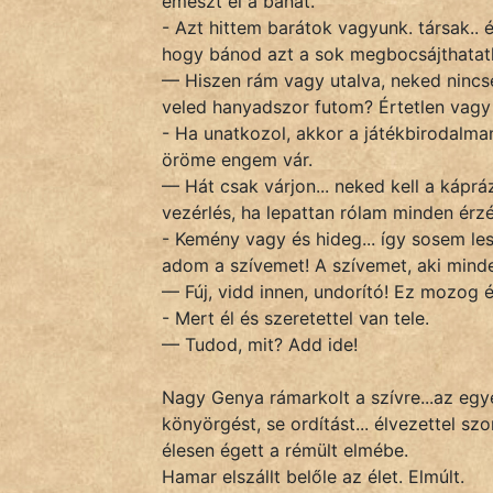
emészt el a bánat.
- Azt hittem barátok vagyunk. társak.. 
hogy bánod azt a sok megbocsájthatat
— Hiszen rám vagy utalva, neked nincs
veled hanyadszor futom? Értetlen vag
- Ha unatkozol, akkor a játékbirodalma
öröme engem vár.
— Hát csak várjon... neked kell a káprá
vezérlés, ha lepattan rólam minden érzé
- Kemény vagy és hideg... így sosem le
adom a szívemet! A szívemet, aki minde
— Fúj, vidd innen, undorító! Ez mozog 
- Mert él és szeretettel van tele.
— Tudod, mit? Add ide!
Nagy Genya rámarkolt a szívre...az egye
könyörgést, se ordítást... élvezettel sz
élesen égett a rémült elmébe.
Hamar elszállt belőle az élet. Elmúlt.