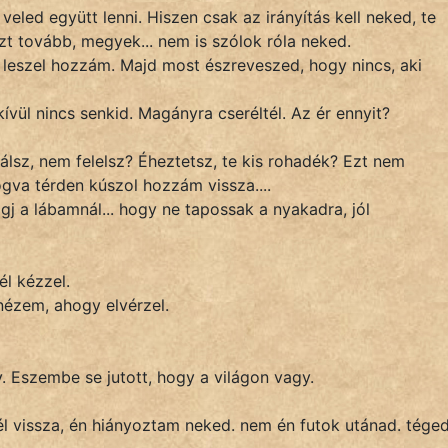
veled együtt lenni. Hiszen csak az irányítás kell neked, te
t tovább, megyek... nem is szólok róla neked.
 leszel hozzám. Majd most észreveszed, hogy nincs, aki
vül nincs senkid. Magányra cseréltél. Az ér ennyit?
lsz, nem felelsz? Éheztetsz, te kis rohadék? Ezt nem
va térden kúszol hozzám vissza....
gj a lábamnál... hogy ne tapossak a nyakadra, jól
él kézzel.
nézem, ahogy elvérzel.
y. Eszembe se jutott, hogy a világon vagy.
él vissza, én hiányoztam neked. nem én futok utánad. tége