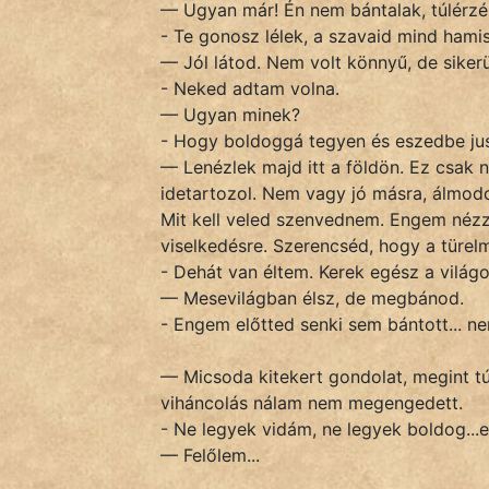
— Ugyan már! Én nem bántalak, túlérzé
fantom
- Te gonosz lélek, a szavaid mind hami
— Jól látod. Nem volt könnyű, de sikerü
Hunor
- Neked adtam volna.
— Ugyan minek?
Jób Gedeon
- Hogy boldoggá tegyen és eszedbe juss
— Lenézlek majd itt a földön. Ez csak
Láron Ádám
idetartozol. Nem vagy jó másra, álmod
Mit kell veled szenvednem. Engem nézz
mikkamakka
viselkedésre. Szerencséd, hogy a türel
vörös ördög
- Dehát van éltem. Kerek egész a világom 
— Mesevilágban élsz, de megbánod.
nagyöreg
- Engem előtted senki sem bántott...
NapHold
— Micsoda kitekert gondolat, megint t
viháncolás nálam nem megengedett.
Név nélkül
- Ne legyek vidám, ne legyek boldog...e
— Felőlem...
pszichopati