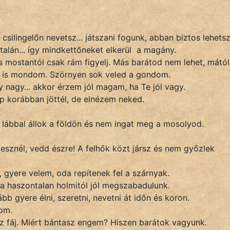
 csilingelőn nevetsz... játszani fogunk, abban biztos lehets
talán... így mindkettőneket elkerül a magány.
 mostantól csak rám figyelj. Más barátod nem lehet, mától
t is mondom. Szörnyen sok veled a gondom.
 nagy... akkor érzem jól magam, ha Te jól vagy.
ap korábban jöttél, de elnézem neked.
lábbal állok a földön és nem ingat meg a mosolyod.
esznél, vedd észre! A felhők közt jársz és nem győzlek
 gyere velem, oda repítenek fel a szárnyak.
l a haszontalan holmitól jól megszabadulunk.
bb gyere élni, szeretni, nevetni át időn és koron.
om.
 Ez fáj. Miért bántasz engem? Hiszen barátok vagyunk.