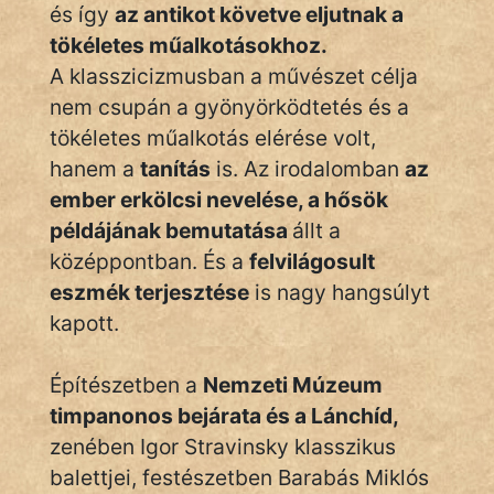
KÖZMONDÁS
és így
az antikot követve eljutnak a
tökéletes műalkotásokhoz.
PSZICHO
A klasszicizmusban a művészet célja
nem csupán a gyönyörködtetés és a
ZENE
tökéletes műalkotás elérése volt,
FILM
hanem a
tanítás
is. Az irodalomban
az
ember erkölcsi nevelése, a hősök
ÉLETMÓD
példájának bemutatása
állt a
MAGYARSÁG
középpontban. És a
felvilágosult
És
eszmék terjesztése
is nagy hangsúlyt
TÖRTÉNELEM
kapott.
Népszerű szerzőink:
Építészetben a
Nemzeti Múzeum
timpanonos bejárata és a Lánchíd,
cinege
zenében Igor Stravinsky klasszikus
balettjei, festészetben Barabás Miklós
fantom