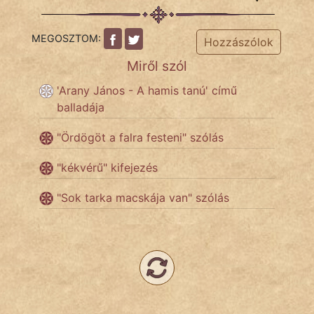
MEGOSZTOM:
Hozzászólok
Miről szól
'Arany János - A hamis tanú' című
balladája
"Ördögöt a falra festeni" szólás
"kékvérű" kifejezés
"Sok tarka macskája van" szólás