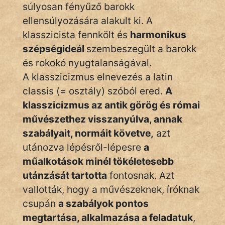
Monda
súlyosan fényűző barokk
ellensúlyozására alakult ki. A
Novella
klasszicista fennkölt és
harmonikus
És
szépségideál
szembeszegült a barokk
Elbeszélés
és rokokó nyugtalanságával.
Regény
A klasszicizmus elnevezés a latin
classis (= osztály) szóból ered.
A
Tanmese
klasszicizmus az antik görög és római
Vers
művészethez visszanyúlva, annak
szabályait, normáit követve,
azt
utánozva lépésről-lépesre
a
műalkotások minél tökéletesebb
utánzását tartotta
fontosnak. Azt
IRODALOM
vallották, hogy a művészeknek, íróknak
csupán
a szabályok pontos
SZÓLÁS
megtartása, alkalmazása a feladatuk
,
És