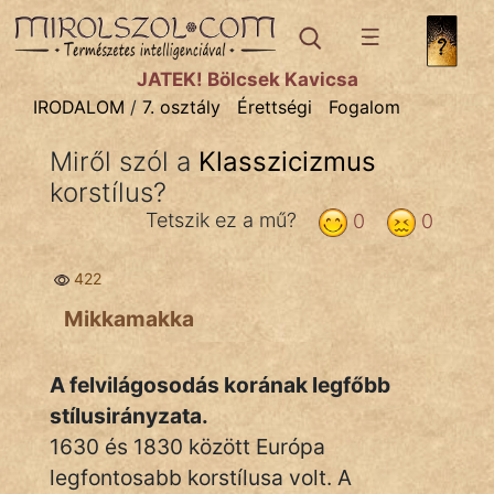
IRODALOM
témák:
JÁTÉK! Bölcsek Kavicsa
Dráma
IRODALOM
/
7. osztály
Érettségi
Fogalom
Elbeszélő
Miről szól a
Klasszicizmus
Költemény
korstílus?
Eposz
Tetszik ez a mű?
0
0
Komédia
422
Kötelező
Mikkamakka
Legenda
A felvilágosodás korának legfőbb
Mese
stílusirányzata.
1630 és 1830 között Európa
Mitológia
legfontosabb korstílusa volt. A