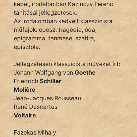
képei, irodalomban Kazinczy Ferenc
Hunor
tanításai jellegzetesek.
Az irodalomban kedvelt klasszicista
Jób Gedeon
műfajok: eposz, tragédia, óda,
Láron Ádám
epigramma, tanmese, szatíra,
episztola.
mikkamakka
Jellegzetesen klasszicista műveket írt:
vörös ördög
Johann Wolfgang von
Goethe
nagyöreg
Friedrich
Schiller
Molière
NapHold
Jean-Jacques Rousseau
Név nélkül
René Descartes
Voltaire
pszichopati
szegény legény
Fazekas Mihály