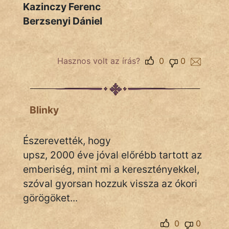
Kazinczy Ferenc
Hoffer Botond
Berzsenyi Dániel
szemfüles
Hasznos volt az írás?
0
0
Blinky
Észerevették, hogy
upsz, 2000 éve jóval előrébb tartott az
emberiség, mint mi a keresztényekkel,
szóval gyorsan hozzuk vissza az ókori
görögöket...
0
0