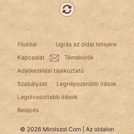
NapHold
Név nélkül
pszichopati
szegény legény
Főoldal
Ugrás az oldal tetejére
Hoffer Botond
Kapcsolat
Témakörök
szemfüles
Adatkezelési tájékoztató
Szabályzat
Legnépszerűbb írások
Legolvasottabb írások
Belépés
© 2026 Mirolszol.Com | Az oldalon