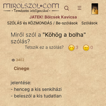
SZÓLÁS ÉS KÖZMONDÁS
témák:
JÁTÉK! Bölcsek Kavicsa
Bibliai
SZÓLÁS és KÖZMONDÁS
/
Be-szólások
Szólások
Kifejezések
Miről szól a
"
Köhög a bolha
"
szólás?
Közmondások
Tetszik ez a szólás?
3
0
Rímelő
3402
Szállóigék
Cinege
Szóláscsoportok
Szólások
jelentése:
- henceg a kis senkiházi
Tréfás
- beleszól a kis tudatlan