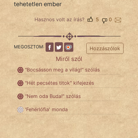
tehetetlen ember
Népszerű szerzőink:
Hasznos volt az írás?
5
0
cinege
fantom
MEGOSZTOM:
Hozzászólok
Miről szól
Hunor
"Bocsásson meg a világ!" szólás
Jób Gedeon
"Hét pecsétes titok" kifejezés
Láron Ádám
"Nem oda Buda!" szólás
mikkamakka
'Fehérlófia' monda
vörös ördög
nagyöreg