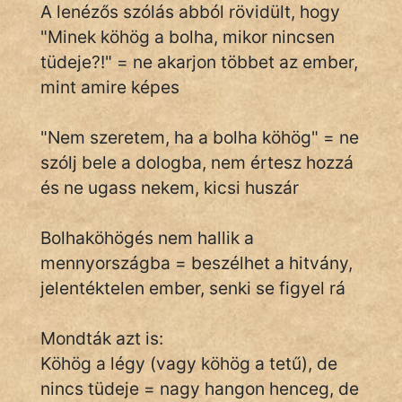
A lenézős szólás abból rövidült, hogy
"Minek köhög a bolha, mikor nincsen
tüdeje?!" = ne akarjon többet az ember,
IRODALOM
mint amire képes
SZÓLÁS
És
"Nem szeretem, ha a bolha köhög" = ne
KÖZMONDÁS
szólj bele a dologba, nem értesz hozzá
és ne ugass nekem, kicsi huszár
PSZICHO
ZENE
Bolhaköhögés nem hallik a
mennyországba = beszélhet a hitvány,
FILM
jelentéktelen ember, senki se figyel rá
ÉLETMÓD
Mondták azt is:
MAGYARSÁG
Köhög a légy (vagy köhög a tetű), de
És
nincs tüdeje = nagy hangon henceg, de
TÖRTÉNELEM