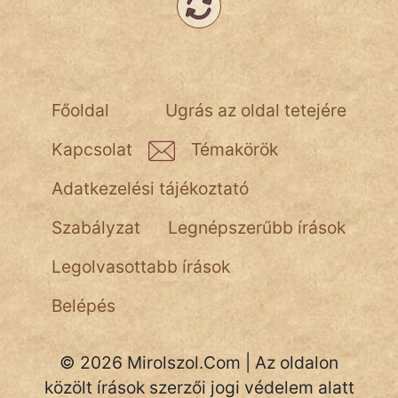
NapHold
Név nélkül
pszichopati
Főoldal
Ugrás az oldal tetejére
szegény legény
Kapcsolat
Témakörök
Hoffer Botond
Adatkezelési tájékoztató
szemfüles
Szabályzat
Legnépszerűbb írások
Legolvasottabb írások
Belépés
© 2026 Mirolszol.Com | Az oldalon
közölt írások szerzői jogi védelem alatt