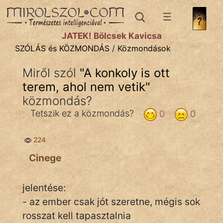
SZÓLÁS ÉS KÖZMONDÁS
témák:
JÁTÉK! Bölcsek Kavicsa
Bibliai
SZÓLÁS és KÖZMONDÁS
/
Közmondások
Kifejezések
Miről szól
"
A konkoly is ott
terem, ahol nem vetik
Közmondások
"
közmondás?
Rímelő
Tetszik ez a közmondás?
0
0
Szállóigék
224
Szóláscsoportok
Cinege
Szólások
jelentése:
Tréfás
- az ember csak jót szeretne, mégis sok
rosszat kell tapasztalnia