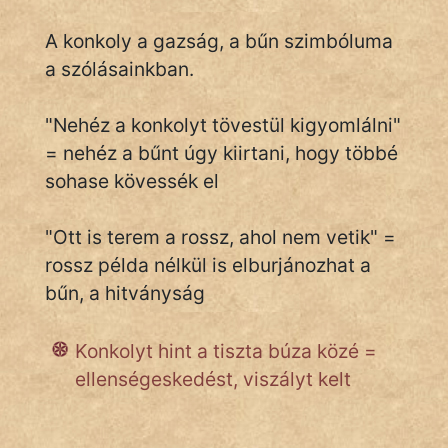
A konkoly a gazság, a bűn szimbóluma
a szólásainkban.
IRODALOM
SZÓLÁS
"Nehéz a konkolyt tövestül kigyomlálni"
És
= nehéz a bűnt úgy kiirtani, hogy többé
KÖZMONDÁS
sohase kövessék el
PSZICHO
"Ott is terem a rossz, ahol nem vetik" =
ZENE
rossz példa nélkül is elburjánozhat a
bűn, a hitványság
FILM
Konkolyt hint a tiszta búza közé =
ÉLETMÓD
ellenségeskedést, viszályt kelt
MAGYARSÁG
És
TÖRTÉNELEM