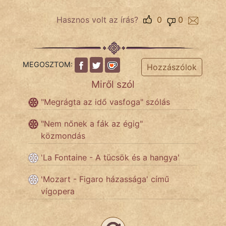
Hasznos volt az írás?
0
0
Népszerű szerzőink:
cinege
MEGOSZTOM:
Hozzászólok
fantom
Miről szól
"Megrágta az idő vasfoga" szólás
Hunor
"Nem nőnek a fák az égig"
Jób Gedeon
közmondás
Láron Ádám
'La Fontaine - A tücsök és a hangya'
mikkamakka
'Mozart - Figaro házassága' című
vígopera
vörös ördög
nagyöreg