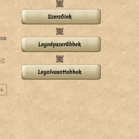
Szerzőink
őbb
Legnépszerűbbek
Legolvasottabbak
ok