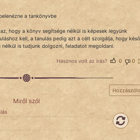
y belenézne a tankönyvbe
 az, hogy a könyv segítsége nélkül is képesek legyünk
láshoz kell, a tanulás pedig azt a célt szolgálja, hogy kés
nélkül is tudjunk dolgozni, feladatot megoldani.
Hasznos volt az írás?
0
0
Hozzászól
Miről szól
ólás