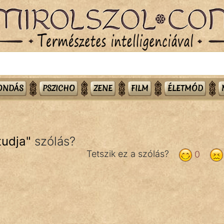
MONDÁS
PSZICHO
ZENE
FILM
ÉLETMÓD
tudja
"
szólás?
Tetszik ez a szólás?
0