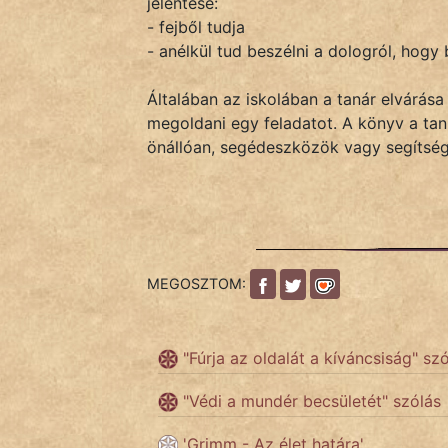
jelentése:
- fejből tudja
- anélkül tud beszélni a dologról, hog
IRODALOM
Általában az iskolában a tanár elvárása
SZÓLÁS
megoldani egy feladatot. A könyv a tanu
És
önállóan, segédeszközök vagy segítség 
KÖZMONDÁS
PSZICHO
ZENE
MEGOSZTOM:
FILM
ÉLETMÓD
"Fúrja az oldalát a kíváncsiság" sz
MAGYARSÁG
"Védi a mundér becsületét" szólás
És
'Grimm - Az élet határa'
TÖRTÉNELEM