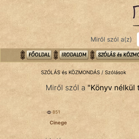
SZÓLÁS ÉS KÖZMONDÁS
témák:
Bibliai
Miről szól a(z)
Kifejezések
Közmondások
FŐOLDAL
IRODALOM
SZÓLÁS és KÖZ
Rímelő
SZÓLÁS és KÖZMONDÁS
/
Szólások
Szállóigék
Miről szól a
"
Könyv nélkül 
Szóláscsoportok
Szólások
851
Tréfás
Cinege