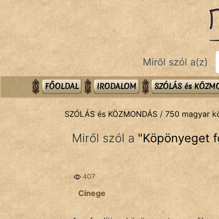
SZÓLÁS ÉS KÖZMONDÁS
témák:
Bibliai
Miről szól a(z)
Kifejezések
Közmondások
FŐOLDAL
IRODALOM
SZÓLÁS és KÖZ
Rímelő
SZÓLÁS és KÖZMONDÁS
/
750 magyar 
Szállóigék
Miről szól a
"
Köpönyeget f
Szóláscsoportok
Szólások
407
Tréfás
Cinege