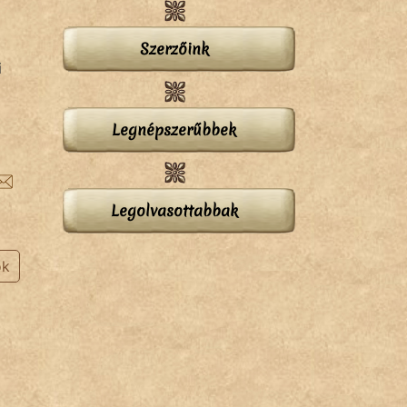
Szerzőink
i
Legnépszerűbbek
Legolvasottabbak
ok