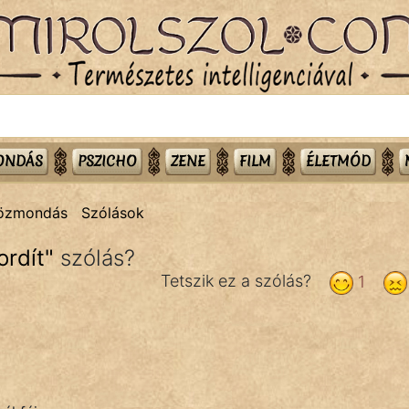
MONDÁS
PSZICHO
ZENE
FILM
ÉLETMÓD
közmondás
Szólások
ordít
"
szólás?
Tetszik ez a szólás?
1