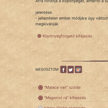
Arra fordítja a köpönyeget, amerről a sz
jelentése:
IRODALOM
- jellemtelen ember módjára úgy változt
megkívánják
SZÓLÁS
És
Köpönyegforgató kifejezés
KÖZMONDÁS
PSZICHO
ZENE
MEGOSZTOM:
FILM
ÉLETMÓD
"Malaca van" szólás
MAGYARSÁG
"Megorrol rá" kifejezés
És
TÖRTÉNELEM
bibliai 'Onán' története