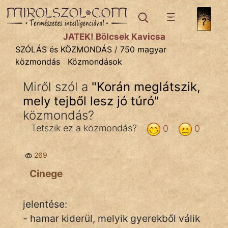
SZÓLÁS ÉS KÖZMONDÁS
témák:
JÁTÉK! Bölcsek Kavicsa
Bibliai
SZÓLÁS és KÖZMONDÁS
/
750 magyar
közmondás
Közmondások
Kifejezések
Miről szól a
"
Korán meglátszik,
Közmondások
mely tejből lesz jó túró
"
Rímelő
közmondás?
Tetszik ez a közmondás?
0
0
Szállóigék
Szóláscsoportok
269
Cinege
Szólások
Tréfás
jelentése:
- hamar kiderül, melyik gyerekből válik