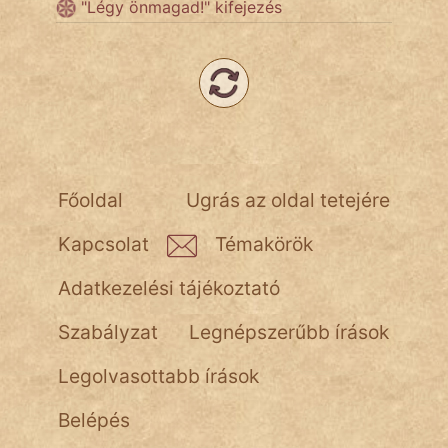
"Légy önmagad!" kifejezés
Népszerű szerzőink:
cinege
fantom
Hunor
Főoldal
Ugrás az oldal tetejére
Jób Gedeon
Kapcsolat
Témakörök
Láron Ádám
Adatkezelési tájékoztató
mikkamakka
Szabályzat
Legnépszerűbb írások
vörös ördög
Legolvasottabb írások
nagyöreg
Belépés