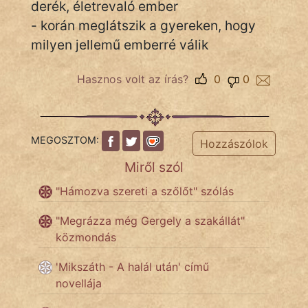
derék, életrevaló ember
- korán meglátszik a gyereken, hogy
milyen jellemű emberré válik
IRODALOM
Hasznos volt az írás?
0
0
SZÓLÁS
És
KÖZMONDÁS
MEGOSZTOM:
PSZICHO
Hozzászólok
Miről szól
ZENE
"Hámozva szereti a szőlőt" szólás
FILM
"Megrázza még Gergely a szakállát"
ÉLETMÓD
közmondás
MAGYARSÁG
'Mikszáth - A halál után' című
És
novellája
TÖRTÉNELEM