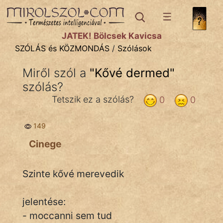
SZÓLÁS ÉS KÖZMONDÁS
témák:
JÁTÉK! Bölcsek Kavicsa
Bibliai
SZÓLÁS és KÖZMONDÁS
/
Szólások
Kifejezések
Miről szól a
"
Kővé dermed
"
szólás?
Közmondások
Tetszik ez a szólás?
0
0
Rímelő
149
Szállóigék
Cinege
Szóláscsoportok
Szólások
Szinte kővé merevedik
Tréfás
jelentése:
- moccanni sem tud