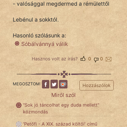
- valósággal megdermed a rémülettől
Lebénul a sokktól.
IRODALOM
SZÓLÁS
Hasonló szólásunk a:
És
Sóbálvánnyá válik
KÖZMONDÁS
Hasznos volt az írás?
0
0
PSZICHO
ZENE
MEGOSZTOM:
Hozzászólok
FILM
Miről szól
ÉLETMÓD
"Sok jó táncolhat egy duda mellett"
közmondás
MAGYARSÁG
És
'Petőfi - A XIX. század költői' című
TÖRTÉNELEM