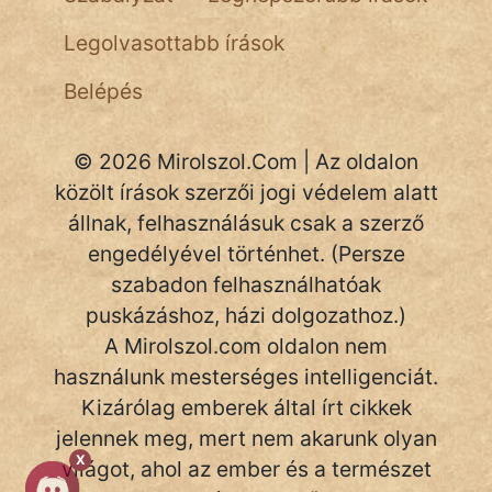
NapHold
Legolvasottabb írások
Név nélkül
Belépés
pszichopati
© 2026 Mirolszol.Com | Az oldalon
szegény legény
közölt írások szerzői jogi védelem alatt
Hoffer Botond
állnak, felhasználásuk csak a szerző
engedélyével történhet. (Persze
szemfüles
szabadon felhasználhatóak
puskázáshoz, házi dolgozathoz.)
A Mirolszol.com oldalon nem
használunk mesterséges intelligenciát.
Kizárólag emberek által írt cikkek
jelennek meg, mert nem akarunk olyan
X
világot, ahol az ember és a természet