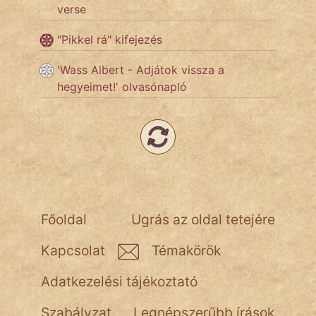
verse
Népszerű szerzőink:
"Pikkel rá" kifejezés
'Wass Albert - Adjátok vissza a
cinege
hegyeimet!' olvasónapló
fantom
Hunor
Jób Gedeon
Láron Ádám
Főoldal
Ugrás az oldal tetejére
mikkamakka
Kapcsolat
Témakörök
vörös ördög
Adatkezelési tájékoztató
nagyöreg
Szabályzat
Legnépszerűbb írások