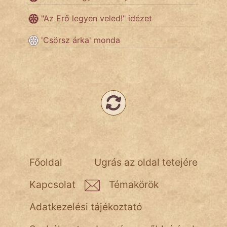
"Az Erő legyen veled!" idézet
Népszerű szerzőink:
'Csörsz árka' monda
cinege
fantom
Hunor
Jób Gedeon
Láron Ádám
Főoldal
Ugrás az oldal tetejére
mikkamakka
Kapcsolat
Témakörök
vörös ördög
Adatkezelési tájékoztató
nagyöreg