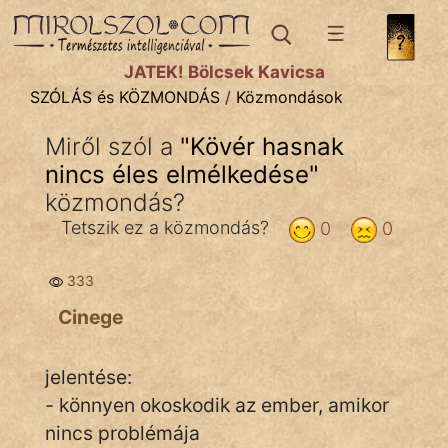
SZÓLÁS ÉS KÖZMONDÁS
témák:
JÁTÉK! Bölcsek Kavicsa
Bibliai
SZÓLÁS és KÖZMONDÁS
/
Közmondások
Kifejezések
Miről szól a
"
Kövér hasnak
nincs éles elmélkedése
Közmondások
"
közmondás?
Rímelő
Tetszik ez a közmondás?
0
0
Szállóigék
333
Szóláscsoportok
Cinege
Szólások
jelentése:
Tréfás
- könnyen okoskodik az ember, amikor
nincs problémája