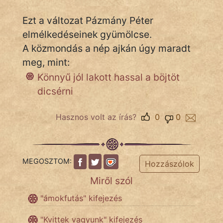
Ezt a változat Pázmány Péter
elmélkedéseinek gyümölcse.
IRODALOM
A közmondás a nép ajkán úgy maradt
SZÓLÁS
meg, mint:
És
Könnyű jól lakott hassal a böjtöt
KÖZMONDÁS
dicsérni
PSZICHO
Hasznos volt az írás?
0
0
ZENE
FILM
MEGOSZTOM:
Hozzászólok
ÉLETMÓD
Miről szól
MAGYARSÁG
"ámokfutás" kifejezés
És
TÖRTÉNELEM
"Kvittek vagyunk" kifejezés