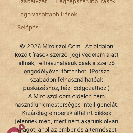
Szabályzat
Legnépszerűbb írások
NapHold
Legolvasottabb írások
Név nélkül
Belépés
pszichopati
szegény legény
© 2026 Mirolszol.Com | Az oldalon
Hoffer Botond
közölt írások szerzői jogi védelem alatt
állnak, felhasználásuk csak a szerző
szemfüles
engedélyével történhet. (Persze
szabadon felhasználhatóak
puskázáshoz, házi dolgozathoz.)
A Mirolszol.com oldalon nem
használunk mesterséges intelligenciát.
Kizárólag emberek által írt cikkek
jelennek meg, mert nem akarunk olyan
X
világot, ahol az ember és a természet