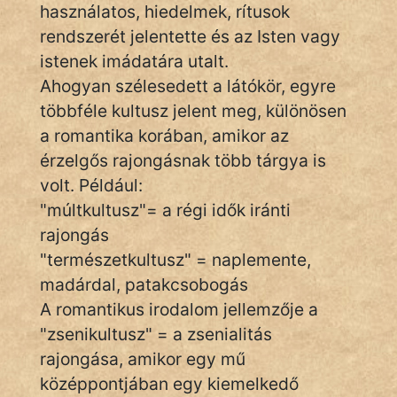
Monda
használatos, hiedelmek, rítusok
rendszerét jelentette és az Isten vagy
Novella
istenek imádatára utalt.
És
Ahogyan szélesedett a látókör, egyre
Elbeszélés
többféle kultusz jelent meg, különösen
Regény
a romantika korában, amikor az
érzelgős rajongásnak több tárgya is
Tanmese
volt. Például:
Vers
"múltkultusz"= a régi idők iránti
rajongás
"természetkultusz" = naplemente,
madárdal, patakcsobogás
A romantikus irodalom jellemzője a
IRODALOM
"zsenikultusz" = a zsenialitás
rajongása, amikor egy mű
SZÓLÁS
középpontjában egy kiemelkedő
És