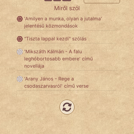
Miről szól
Népszerű szerzőink:
'Amilyen a munka, olyan a jutalma'
jelentésű közmondások
cinege
"Tiszta lappal kezdi" szólás
fantom
'Mikszáth Kálmán - A falu
Hunor
leghóbortosabb embere' című
novellája
Jób Gedeon
'Arany János - Rege a
Láron Ádám
csodaszarvasról' című verse
mikkamakka
vörös ördög
nagyöreg