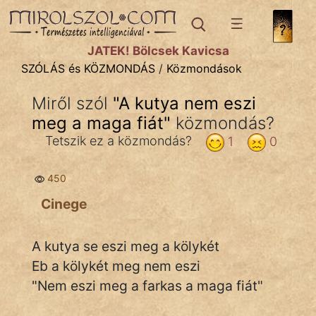
SZÓLÁS ÉS KÖZMONDÁS
témák:
JÁTÉK! Bölcsek Kavicsa
Bibliai
SZÓLÁS és KÖZMONDÁS
/
Közmondások
Kifejezések
Miről szól
"
A kutya nem eszi
meg a maga fiát
Közmondások
"
közmondás?
Tetszik ez a közmondás?
1
0
Rímelő
450
Szállóigék
Cinege
Szóláscsoportok
Szólások
A kutya se eszi meg a kölykét
Eb a kölykét meg nem eszi
Tréfás
"Nem eszi meg a farkas a maga fiát"