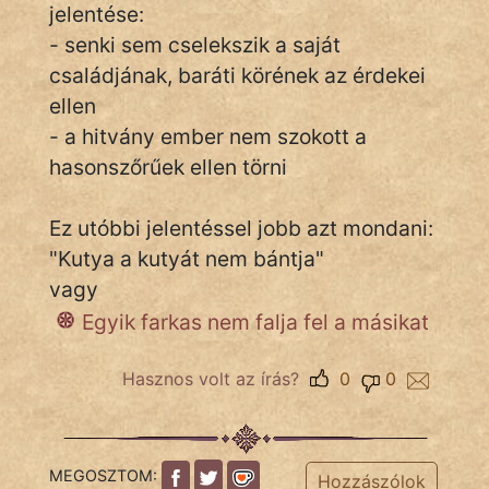
jelentése:
- senki sem cselekszik a saját
családjának, baráti körének az érdekei
IRODALOM
ellen
SZÓLÁS
- a hitvány ember nem szokott a
És
hasonszőrűek ellen törni
KÖZMONDÁS
Ez utóbbi jelentéssel jobb azt mondani:
PSZICHO
"Kutya a kutyát nem bántja"
ZENE
vagy
Egyik farkas nem falja fel a másikat
FILM
ÉLETMÓD
Hasznos volt az írás?
0
0
MAGYARSÁG
És
TÖRTÉNELEM
MEGOSZTOM:
Hozzászólok