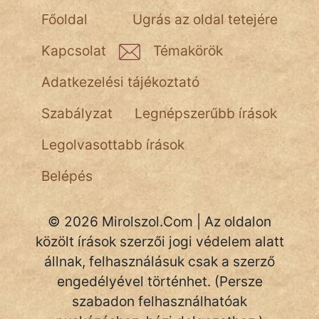
NapHold
Főoldal
Ugrás az oldal tetejére
Név nélkül
Kapcsolat
Témakörök
pszichopati
Adatkezelési tájékoztató
szegény legény
Szabályzat
Legnépszerűbb írások
Hoffer Botond
Legolvasottabb írások
szemfüles
Belépés
© 2026 Mirolszol.Com | Az oldalon
közölt írások szerzői jogi védelem alatt
állnak, felhasználásuk csak a szerző
engedélyével történhet. (Persze
szabadon felhasználhatóak