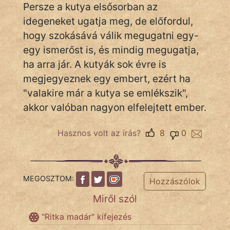
Persze a kutya elsősorban az
idegeneket ugatja meg, de előfordul,
hogy szokásává válik megugatni egy-
IRODALOM
egy ismerőst is, és mindig megugatja,
SZÓLÁS
ha arra jár. A kutyák sok évre is
És
megjegyeznek egy embert, ezért ha
KÖZMONDÁS
"valakire már a kutya se emlékszik",
akkor valóban nagyon elfelejtett ember.
PSZICHO
ZENE
Hasznos volt az írás?
8
0
FILM
MEGOSZTOM:
ÉLETMÓD
Hozzászólok
Miről szól
MAGYARSÁG
És
"Ritka madár" kifejezés
TÖRTÉNELEM