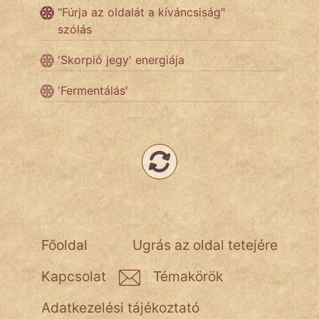
"Fúrja az oldalát a kíváncsiság"
szólás
Népszerű szerzőink:
'Skorpió jegy' energiája
cinege
'Fermentálás'
fantom
Hunor
Jób Gedeon
Láron Ádám
mikkamakka
Főoldal
Ugrás az oldal tetejére
vörös ördög
Kapcsolat
Témakörök
nagyöreg
Adatkezelési tájékoztató