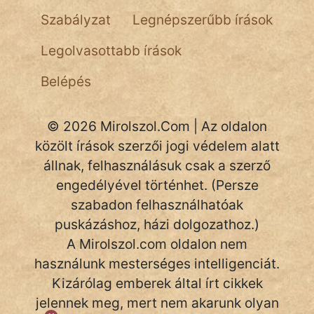
NapHold
Szabályzat
Legnépszerűbb írások
Név nélkül
Legolvasottabb írások
pszichopati
Belépés
szegény legény
© 2026 Mirolszol.Com | Az oldalon
Hoffer Botond
közölt írások szerzői jogi védelem alatt
állnak, felhasználásuk csak a szerző
szemfüles
engedélyével történhet. (Persze
szabadon felhasználhatóak
puskázáshoz, házi dolgozathoz.)
A Mirolszol.com oldalon nem
használunk mesterséges intelligenciát.
Kizárólag emberek által írt cikkek
jelennek meg, mert nem akarunk olyan