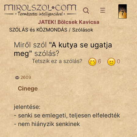
SZÓLÁS ÉS KÖZMONDÁS
témák:
JÁTÉK! Bölcsek Kavicsa
Bibliai
SZÓLÁS és KÖZMONDÁS
/
Szólások
Kifejezések
Miről szól
"
A kutya se ugatja
meg
Közmondások
"
szólás?
Tetszik ez a szólás?
6
0
Rímelő
2609
Szállóigék
Cinege
Szóláscsoportok
Szólások
jelentése:
- senki se emlegeti, teljesen elfeledték
Tréfás
- nem hiányzik senkinek