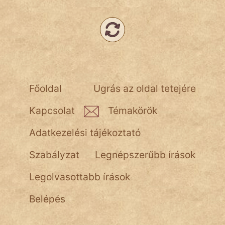
Népszerű szerzőink:
cinege
fantom
Főoldal
Ugrás az oldal tetejére
Hunor
Kapcsolat
Témakörök
Jób Gedeon
Adatkezelési tájékoztató
Láron Ádám
Szabályzat
Legnépszerűbb írások
mikkamakka
Legolvasottabb írások
vörös ördög
Belépés
nagyöreg