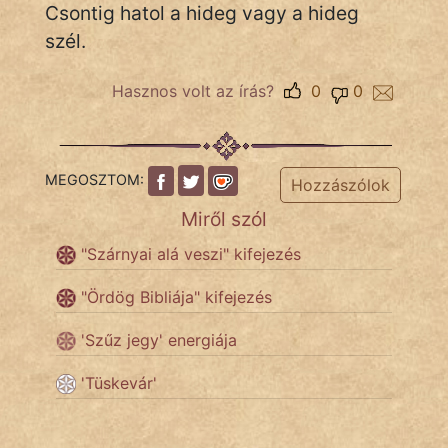
Csontig hatol a hideg vagy a hideg
szél.
IRODALOM
Hasznos volt az írás?
0
0
SZÓLÁS
És
KÖZMONDÁS
MEGOSZTOM:
Hozzászólok
PSZICHO
Miről szól
"Szárnyai alá veszi" kifejezés
ZENE
"Ördög Bibliája" kifejezés
FILM
'Szűz jegy' energiája
ÉLETMÓD
'Tüskevár'
MAGYARSÁG
És
TÖRTÉNELEM