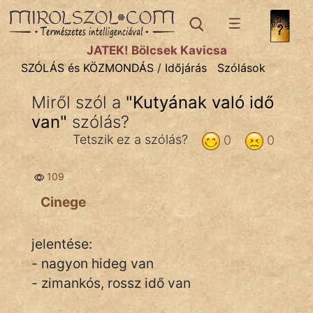
SZÓLÁS ÉS KÖZMONDÁS
témák:
JÁTÉK! Bölcsek Kavicsa
Bibliai
SZÓLÁS és KÖZMONDÁS
/
Időjárás
Szólások
Kifejezések
Miről szól a
"
Kutyának való idő
van
Közmondások
"
szólás?
Tetszik ez a szólás?
0
0
Rímelő
109
Szállóigék
Cinege
Szóláscsoportok
Szólások
jelentése:
- nagyon hideg van
Tréfás
- zimankós, rossz idő van