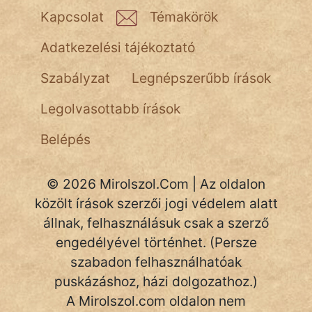
NapHold
Kapcsolat
Témakörök
Név nélkül
Adatkezelési tájékoztató
pszichopati
Szabályzat
Legnépszerűbb írások
szegény legény
Legolvasottabb írások
Hoffer Botond
Belépés
szemfüles
© 2026 Mirolszol.Com | Az oldalon
közölt írások szerzői jogi védelem alatt
állnak, felhasználásuk csak a szerző
engedélyével történhet. (Persze
szabadon felhasználhatóak
puskázáshoz, házi dolgozathoz.)
A Mirolszol.com oldalon nem