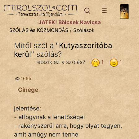
SZÓLÁS ÉS KÖZMONDÁS
témák:
JÁTÉK! Bölcsek Kavicsa
Bibliai
SZÓLÁS és KÖZMONDÁS
/
Szólások
Kifejezések
Miről szól a
"
Kutyaszorítóba
kerül
Közmondások
"
szólás?
Tetszik ez a szólás?
1
1
Rímelő
1665
Szállóigék
Cinege
Szóláscsoportok
Szólások
jelentése:
- elfogynak a lehetőségei
Tréfás
- rakényszerül arra, hogy olyat tegyen,
amit amúgy nem tenne