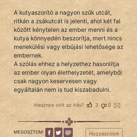
A kutyaszorító a nagyon szűk utcát,
ritkán a zsákutcát is jelenti, ahol két fal
IRODALOM
között kénytelen az ember menni és a
SZÓLÁS
kutya könnyedén beszorítja, mert nincs
És
menekülési vagy elbújási lehetősége az
KÖZMONDÁS
embernek.
A szólás ehhez a helyzethez hasonlítja
PSZICHO
az ember olyan élethelyzetét, amelyből
ZENE
csak nagyon keservesen vagy
egyáltalán nem is tud kiszabadulni.
FILM
ÉLETMÓD
Hasznos volt az írás?
3
0
MAGYARSÁG
És
TÖRTÉNELEM
MEGOSZTOM:
Hozzászólok