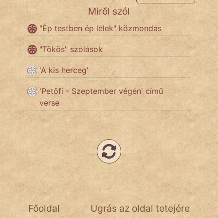
Miről szól
Népszerű szerzőink:
"Ép testben ép lélek" közmondás
"Tökös" szólások
cinege
'A kis herceg'
fantom
'Petőfi - Szeptember végén' című
Hunor
verse
Jób Gedeon
Láron Ádám
mikkamakka
vörös ördög
nagyöreg
Főoldal
Ugrás az oldal tetejére