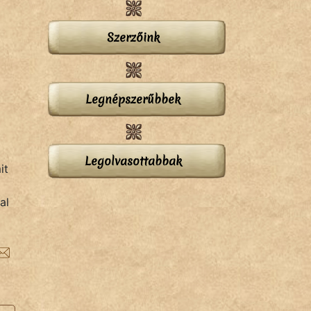
Szerzőink
Legnépszerűbbek
Legolvasottabbak
it
al