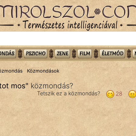
MONDÁS
PSZICHO
ZENE
FILM
ÉLETMÓD
közmondás
Közmondások
tot mos
"
közmondás?
Tetszik ez a közmondás?
28