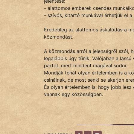
jelentése:
- alattomos emberek csendes munkálko
- szívós, kitartó munkával érhetjük el a
IRODALOM
Eredetileg az alattomos áskálódásra m
SZÓLÁS
közmondást.
És
KÖZMONDÁS
A közmondás arról a jelenségről szól, h
legalábbis úgy tűnik. Valójában a lassú
PSZICHO
partot, mert mindent magával sodor.
Mondják tehát olyan értelemben is a k
ZENE
csinálnak, de most senki se akarjon ere
És olyan értelemben is, hogy jobb les
FILM
vannak egy közösségben.
ÉLETMÓD
MAGYARSÁG
És
TÖRTÉNELEM