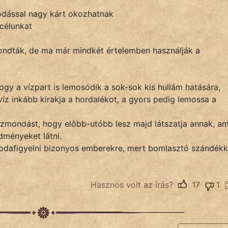
dással nagy kárt okozhatnak
 célunkat
ondták, de ma már mindkét értelemben használják a
ogy a vízpart is lemosódik a sok-sok kis hullám hatására,
 víz inkább kirakja a hordalékot, a gyors pedig lemossa a
özmondást, hogy előbb-utóbb lesz majd látszatja annak, am
dményeket látni.
z odafigyelni bizonyos emberekre, mert bomlasztó szándékk
Hasznos volt az írás?
17
1