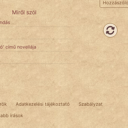
Hozzászól
Miről szól
ondás
ó' című novellája
rök
Adatkezelési tájékoztató
Szabályzat
tabb írások