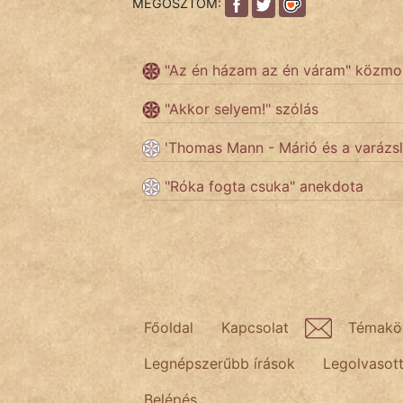
MEGOSZTOM:
Népszerű szerzőink:
"Az én házam az én váram" közm
cinege
"Akkor selyem!" szólás
fantom
'Thomas Mann - Márió és a varázsl
Hunor
"Róka fogta csuka" anekdota
Jób Gedeon
Láron Ádám
mikkamakka
Főoldal
Kapcsolat
Témakö
vörös ördög
Legnépszerűbb írások
Legolvasot
nagyöreg
Belépés