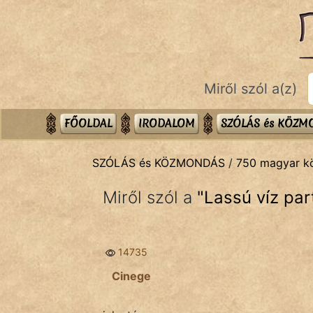
SZÓLÁS ÉS KÖZMONDÁS
témák:
Bibliai
Miről szól a(z)
Kifejezések
Közmondások
FŐOLDAL
IRODALOM
SZÓLÁS és KÖZ
Rímelő
SZÓLÁS és KÖZMONDÁS
/
750 magyar 
Szállóigék
Miről szól a
"
Lassú víz par
Szóláscsoportok
Szólások
14735
Tréfás
Cinege