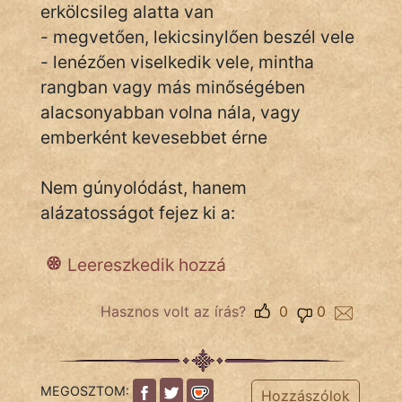
erkölcsileg alatta van
- megvetően, lekicsinylően beszél vele
- lenézően viselkedik vele, mintha
IRODALOM
rangban vagy más minőségében
SZÓLÁS
alacsonyabban volna nála, vagy
És
emberként kevesebbet érne
KÖZMONDÁS
Nem gúnyolódást, hanem
PSZICHO
alázatosságot fejez ki a:
ZENE
Leereszkedik hozzá
FILM
Hasznos volt az írás?
0
0
ÉLETMÓD
MAGYARSÁG
És
MEGOSZTOM:
Hozzászólok
TÖRTÉNELEM