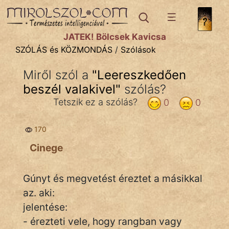
SZÓLÁS ÉS KÖZMONDÁS
témák:
JÁTÉK! Bölcsek Kavicsa
Bibliai
SZÓLÁS és KÖZMONDÁS
/
Szólások
Kifejezések
Miről szól a
"
Leereszkedően
beszél valakivel
Közmondások
"
szólás?
Tetszik ez a szólás?
0
0
Rímelő
170
Szállóigék
Cinege
Szóláscsoportok
Szólások
Gúnyt és megvetést éreztet a másikkal
az. aki:
Tréfás
jelentése:
- érezteti vele, hogy rangban vagy