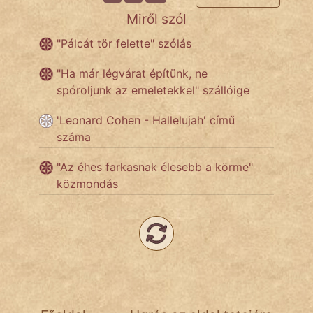
Miről szól
Népszerű szerzőink:
"Pálcát tör felette" szólás
"Ha már légvárat építünk, ne
cinege
spóroljunk az emeletekkel" szállóige
fantom
'Leonard Cohen - Hallelujah' című
száma
Hunor
"Az éhes farkasnak élesebb a körme"
Jób Gedeon
közmondás
Láron Ádám
mikkamakka
vörös ördög
nagyöreg