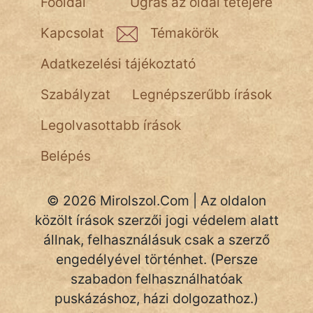
Főoldal
Ugrás az oldal tetejére
NapHold
Kapcsolat
Témakörök
Név nélkül
Adatkezelési tájékoztató
pszichopati
Szabályzat
Legnépszerűbb írások
szegény legény
Legolvasottabb írások
Hoffer Botond
Belépés
szemfüles
© 2026 Mirolszol.Com | Az oldalon
közölt írások szerzői jogi védelem alatt
állnak, felhasználásuk csak a szerző
engedélyével történhet. (Persze
szabadon felhasználhatóak
puskázáshoz, házi dolgozathoz.)