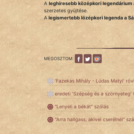
A
leghíresebb középkori legendárium
KÖZMONDÁS
szerzetes gyüjtése.
PSZICHO
A
legismertebb lözépkori legenda a Sá
ZENE
FILM
ÉLETMÓD
MEGOSZTOM:
MAGYARSÁG
És
'Fazekas Mihály - Lúdas Matyi' röv
TÖRTÉNELEM
eredeti 'Szépség és a szörnyeteg' 
Népszerű szerzőink:
"Lenyeli a békát" szólás
"Arra hallgass, akivel cserélnél" szá
cinege