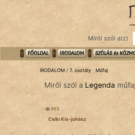
IRODALOM
témák:
Dráma
Miről szól a(z)
Elbeszélő
Költemény
FŐOLDAL
IRODALOM
SZÓLÁS és KÖZ
Eposz
IRODALOM
/
7. osztály
Műfaj
Komédia
Miről szól a
Legenda
műfa
Kötelező
Legenda
963
Mese
Csíki Kis-juhász
Mitológia