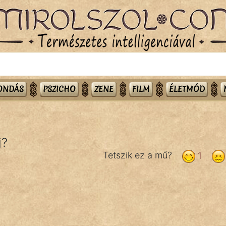
MONDÁS
PSZICHO
ZENE
FILM
ÉLETMÓD
j?
Tetszik ez a mű?
1