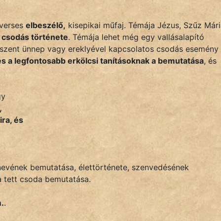
 verses
elbeszélő,
kisepikai műfaj. Témája Jézus, Szűz Már
 csodás története
. Témája lehet még egy vallásalapító
e, szent ünnep vagy ereklyével kapcsolatos csodás esemény 
és a legfontosabb erkölcsi tanításoknak a bemutatása
, és
gy
,
ra, és
 nevének bemutatása, élettörténete, szenvedésének
a tett csoda bemutatása.
.
.