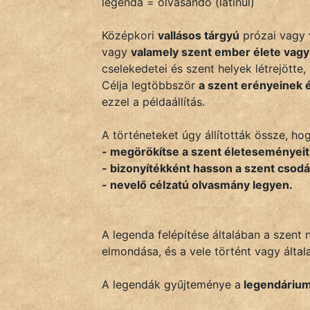
legenda = olvasandó (latinul)
Monda
Középkori
vallásos tárgyú
prózai vagy
Novella
vagy
valamely szent ember élete vagy
És
cselekedetei és szent helyek létrejött
Elbeszélés
Célja legtöbbször
a szent erényeinek 
Regény
ezzel a példaállítás.
Tanmese
A történeteket úgy állították össze, ho
- megörökítse a szent életeseményeit
Vers
- bizonyítékként hasson a szent csodái
- nevelő célzatú olvasmány legyen.
A legenda felépítése általában a szent
elmondása, és a vele történt vagy által
IRODALOM
A legendák gyűjteménye a
legendárium
SZÓLÁS
És