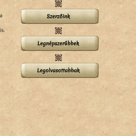
ia
Szerzőink
is.
Legnépszerűbbek
Legolvasottabbak