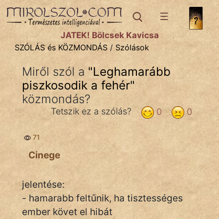
SZÓLÁS ÉS KÖZMONDÁS
témák:
JÁTÉK! Bölcsek Kavicsa
Bibliai
SZÓLÁS és KÖZMONDÁS
/
Szólások
Kifejezések
Miről szól a
"
Leghamarább
piszkosodik a fehér
Közmondások
"
közmondás?
Rímelő
Tetszik ez a szólás?
0
0
Szállóigék
71
Szóláscsoportok
Cinege
Szólások
jelentése:
Tréfás
- hamarabb feltűnik, ha tisztességes
ember követ el hibát