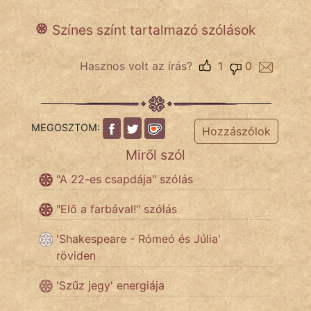
Színes színt tartalmazó szólások
IRODALOM
Hasznos volt az írás?
1
0
SZÓLÁS
És
KÖZMONDÁS
MEGOSZTOM:
Hozzászólok
PSZICHO
Miről szól
"A 22-es csapdája" szólás
ZENE
"Elő a farbával!" szólás
FILM
'Shakespeare - Rómeó és Júlia'
ÉLETMÓD
röviden
MAGYARSÁG
'Szűz jegy' energiája
És
TÖRTÉNELEM