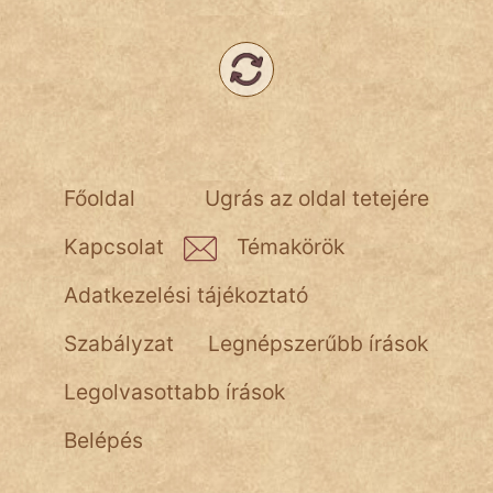
Népszerű szerzőink:
cinege
fantom
Főoldal
Ugrás az oldal tetejére
Hunor
Kapcsolat
Témakörök
Jób Gedeon
Adatkezelési tájékoztató
Láron Ádám
Szabályzat
Legnépszerűbb írások
mikkamakka
Legolvasottabb írások
vörös ördög
Belépés
nagyöreg