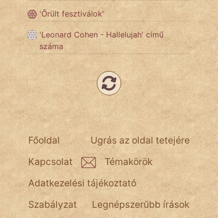
'Őrült fesztiválok'
Népszerű szerzőink:
'Leonard Cohen - Hallelujah' című
száma
cinege
fantom
Hunor
Jób Gedeon
Láron Ádám
Főoldal
Ugrás az oldal tetejére
mikkamakka
Kapcsolat
Témakörök
vörös ördög
Adatkezelési tájékoztató
nagyöreg
Szabályzat
Legnépszerűbb írások