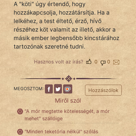
A "köti" úgy értendő, hogy
hozzákapcsolja, hozzátársítja. Ha a
lelkéhez, a test éltető, érző, hívő
IRODALOM
részéhez köt valamit az illető, akkor a
SZÓLÁS
másik ember legbensőbb kincstárához
És
tartozónak szeretné tudni.
KÖZMONDÁS
Hasznos volt az írás?
0
0
PSZICHO
ZENE
MEGOSZTOM:
FILM
Hozzászólok
Miről szól
ÉLETMÓD
"A mór megtette kötelességét, a mór
MAGYARSÁG
mehet" szállóige
És
TÖRTÉNELEM
"Minden teketória nélkül" szólás