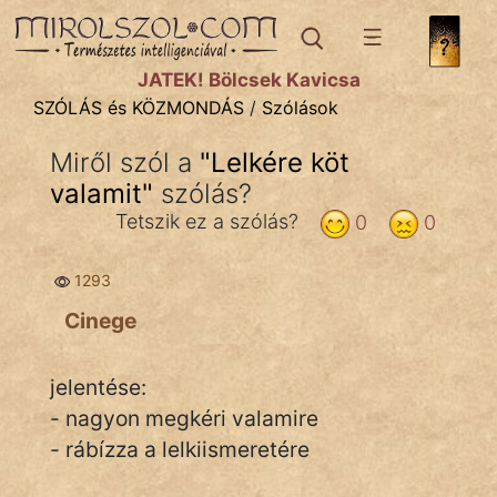
SZÓLÁS ÉS KÖZMONDÁS
témák:
JÁTÉK! Bölcsek Kavicsa
Bibliai
SZÓLÁS és KÖZMONDÁS
/
Szólások
Kifejezések
Miről szól a
"
Lelkére köt
valamit
Közmondások
"
szólás?
Tetszik ez a szólás?
0
0
Rímelő
1293
Szállóigék
Cinege
Szóláscsoportok
Szólások
jelentése:
- nagyon megkéri valamire
Tréfás
- rábízza a lelkiismeretére