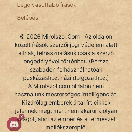
NapHold
Legolvasottabb írások
Név nélkül
Belépés
pszichopati
© 2026 Mirolszol.Com | Az oldalon
szegény legény
közölt írások szerzői jogi védelem alatt
állnak, felhasználásuk csak a szerző
Hoffer Botond
engedélyével történhet. (Persze
szemfüles
szabadon felhasználhatóak
puskázáshoz, házi dolgozathoz.)
A Mirolszol.com oldalon nem
használunk mesterséges intelligenciát.
Kizárólag emberek által írt cikkek
jelennek meg, mert nem akarunk olyan
X
világot, ahol az ember és a természet
mellékszereplő.