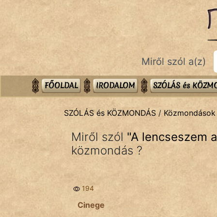
SZÓLÁS ÉS KÖZMONDÁS
témák:
Bibliai
Miről szól a(z)
Kifejezések
Közmondások
FŐOLDAL
IRODALOM
SZÓLÁS és KÖZ
Rímelő
SZÓLÁS és KÖZMONDÁS
/
Közmondások
Szállóigék
Miről szól
"
A lencseszem a
Szóláscsoportok
közmondás ?
Szólások
194
Tréfás
Cinege