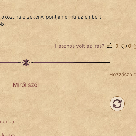
t okoz, ha érzékeny. pontján érinti az embert
bb
Hasznos volt az írás?
0
0
Hozzászól
Miről szól
 monda
ű könyv