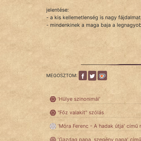
jelentése:
- a kis kellemetlenség is nagy fájdalma
IRODALOM
- mindenkinek a maga baja a legnagyo
SZÓLÁS
És
KÖZMONDÁS
PSZICHO
MEGOSZTOM:
ZENE
FILM
'Hülye szinonimái'
ÉLETMÓD
"Főz valakit" szólás
MAGYARSÁG
'Móra Ferenc - A hadak útja' című
És
'Gazdag papa, szegény papa' cím
TÖRTÉNELEM