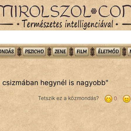
MONDÁS
PSZICHO
ZENE
FILM
ÉLETMÓD
 csizmában hegynél is nagyobb
"
Tetszik ez a közmondás?
0