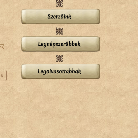
Szerzőink
Legnépszerűbbek
Legolvasottabbak
ok