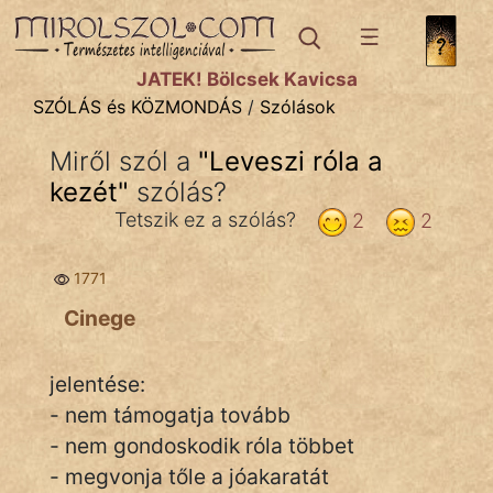
SZÓLÁS ÉS KÖZMONDÁS
témák:
JÁTÉK! Bölcsek Kavicsa
Bibliai
SZÓLÁS és KÖZMONDÁS
/
Szólások
Kifejezések
Miről szól a
"
Leveszi róla a
kezét
Közmondások
"
szólás?
Tetszik ez a szólás?
2
2
Rímelő
1771
Szállóigék
Cinege
Szóláscsoportok
Szólások
jelentése:
- nem támogatja tovább
Tréfás
- nem gondoskodik róla többet
- megvonja tőle a jóakaratát