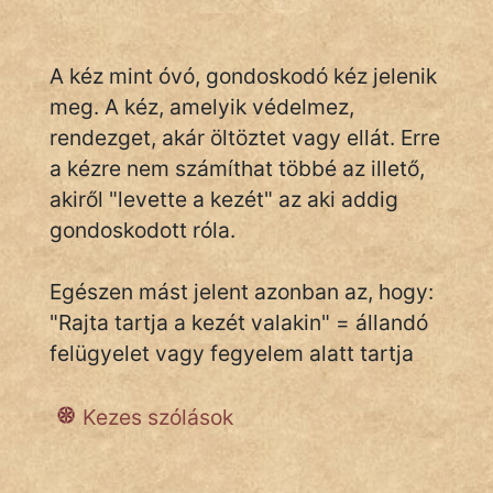
A kéz mint óvó, gondoskodó kéz jelenik
IRODALOM
meg. A kéz, amelyik védelmez,
SZÓLÁS
rendezget, akár öltöztet vagy ellát. Erre
És
a kézre nem számíthat többé az illető,
KÖZMONDÁS
akiről "levette a kezét" az aki addig
gondoskodott róla.
PSZICHO
ZENE
Egészen mást jelent azonban az, hogy:
"Rajta tartja a kezét valakin" = állandó
FILM
felügyelet vagy fegyelem alatt tartja
ÉLETMÓD
Kezes szólások
MAGYARSÁG
És
TÖRTÉNELEM