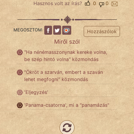
Hasznos volt az írás?
0
0
Népszerű szerzőink:
MEGOSZTOM:
Hozzászólok
cinege
Miről szól
fantom
"Ha nénémasszonynak kereke volna,
be szép hintó volna" közmondás
Hunor
"Ökröt a szarván, embert a szaván
Jób Gedeon
lehet megfogni" közmondás
Láron Ádám
'Eljegyzés'
mikkamakka
'Panama-csatorna', mi a "panamázás"
vörös ördög
nagyöreg