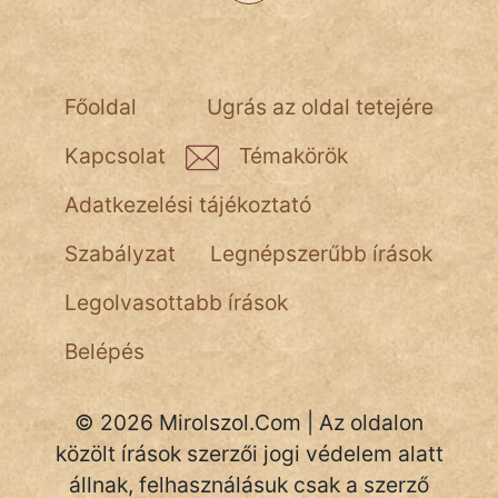
NapHold
Név nélkül
Főoldal
Ugrás az oldal tetejére
pszichopati
Kapcsolat
Témakörök
szegény legény
Adatkezelési tájékoztató
Hoffer Botond
Szabályzat
Legnépszerűbb írások
szemfüles
Legolvasottabb írások
Belépés
© 2026 Mirolszol.Com | Az oldalon
közölt írások szerzői jogi védelem alatt
állnak, felhasználásuk csak a szerző