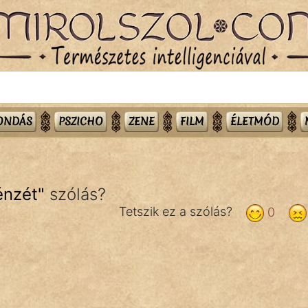
MONDÁS
PSZICHO
ZENE
FILM
ÉLETMÓD
énzét
"
szólás?
Tetszik ez a szólás?
0