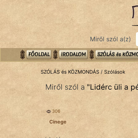
SZÓLÁS ÉS KÖZMONDÁS
témák:
Bibliai
Miről szól a(z)
Kifejezések
Közmondások
FŐOLDAL
IRODALOM
SZÓLÁS és KÖZ
Rímelő
SZÓLÁS és KÖZMONDÁS
/
Szólások
Szállóigék
Miről szól a
"
Lidérc üli a p
Szóláscsoportok
Szólások
306
Tréfás
Cinege