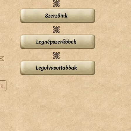
Szerzőink
Legnépszerűbbek
Legolvasottabbak
ok