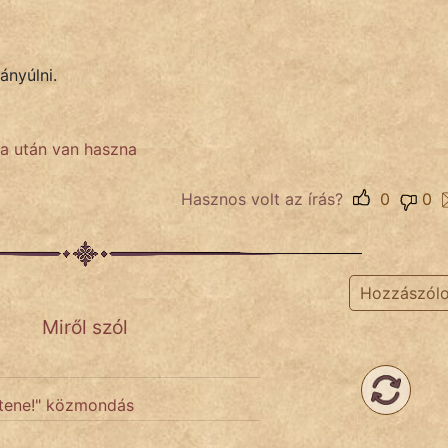
ányúlni.
a után van haszna
Hasznos volt az írás?
0
0
Hozzászól
Miről szól
Istene!" közmondás