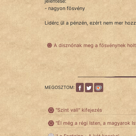
jelentése:
- nagyon fösvény
IRODALOM
Lidérc ül a pénzén, ezért nem mer hozz
SZÓLÁS
És
A disznónak meg a fösvénynek holt
KÖZMONDÁS
PSZICHO
ZENE
MEGOSZTOM:
FILM
ÉLETMÓD
"Színt vall" kifejezés
MAGYARSÁG
"Él még a régi Isten, a magyarok 
És
TÖRTÉNELEM
'La Fontaine - A két kecske'