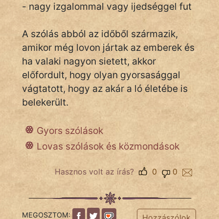
- nagy izgalommal vagy ijedséggel fut
A szólás abból az időből származik,
IRODALOM
amikor még lovon jártak az emberek és
SZÓLÁS
ha valaki nagyon sietett, akkor
És
előfordult, hogy olyan gyorsasággal
KÖZMONDÁS
vágtatott, hogy az akár a ló életébe is
belekerült.
PSZICHO
ZENE
Gyors szólások
FILM
Lovas szólások és közmondások
ÉLETMÓD
Hasznos volt az írás?
0
0
MAGYARSÁG
És
TÖRTÉNELEM
MEGOSZTOM:
Hozzászólok