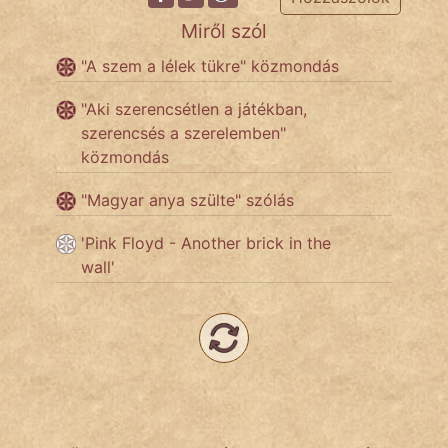
Miről szól
Népszerű szerzőink:
"A szem a lélek tükre" közmondás
cinege
"Aki szerencsétlen a játékban,
szerencsés a szerelemben"
fantom
közmondás
Hunor
"Magyar anya szülte" szólás
Jób Gedeon
'Pink Floyd - Another brick in the
wall'
Láron Ádám
mikkamakka
vörös ördög
nagyöreg