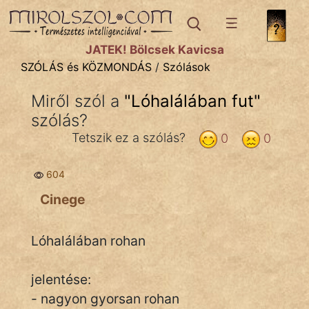
SZÓLÁS ÉS KÖZMONDÁS
témák:
JÁTÉK! Bölcsek Kavicsa
Bibliai
SZÓLÁS és KÖZMONDÁS
/
Szólások
Kifejezések
Miről szól a
"
Lóhalálában fut
"
szólás?
Közmondások
Tetszik ez a szólás?
0
0
Rímelő
604
Szállóigék
Cinege
Szóláscsoportok
Szólások
Lóhalálában rohan
Tréfás
jelentése:
- nagyon gyorsan rohan