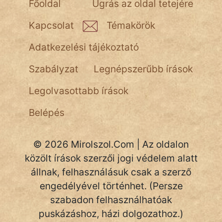
Főoldal
Ugrás az oldal tetejére
NapHold
Kapcsolat
Témakörök
Név nélkül
Adatkezelési tájékoztató
pszichopati
Szabályzat
Legnépszerűbb írások
szegény legény
Legolvasottabb írások
Hoffer Botond
Belépés
szemfüles
© 2026 Mirolszol.Com | Az oldalon
közölt írások szerzői jogi védelem alatt
állnak, felhasználásuk csak a szerző
engedélyével történhet. (Persze
szabadon felhasználhatóak
puskázáshoz, házi dolgozathoz.)