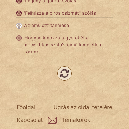
"Legény a gáton" szólás
Népszerű szerzőink:
"Felhúzza a piros csizmát" szólás
'Az amulett' tanmese
cinege
'Hogyan kínozza a gyerekét a
fantom
nárcisztikus szülő?' című kíméletlen
írásunk
Hunor
Jób Gedeon
Láron Ádám
mikkamakka
vörös ördög
Főoldal
Ugrás az oldal tetejére
nagyöreg
Kapcsolat
Témakörök