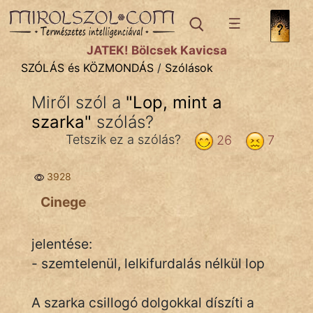
SZÓLÁS ÉS KÖZMONDÁS
témák:
JÁTÉK! Bölcsek Kavicsa
Bibliai
SZÓLÁS és KÖZMONDÁS
/
Szólások
Kifejezések
Miről szól a
"
Lop, mint a
szarka
Közmondások
"
szólás?
Tetszik ez a szólás?
26
7
Rímelő
3928
Szállóigék
Cinege
Szóláscsoportok
Szólások
jelentése:
- szemtelenül, lelkifurdalás nélkül lop
Tréfás
A szarka csillogó dolgokkal díszíti a