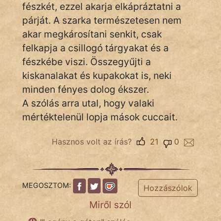
fészkét, ezzel akarja elkápráztatni a
párját. A szarka természetesen nem
akar megkárosítani senkit, csak
IRODALOM
felkapja a csillogó tárgyakat és a
SZÓLÁS
fészkébe viszi. Összegyűjti a
És
kiskanalakat és kupakokat is, neki
KÖZMONDÁS
minden fényes dolog ékszer.
A szólás arra utal, hogy valaki
PSZICHO
mértéktelenül lopja mások cuccait.
ZENE
Hasznos volt az írás?
21
0
FILM
ÉLETMÓD
MEGOSZTOM:
Hozzászólok
MAGYARSÁG
És
Miről szól
TÖRTÉNELEM