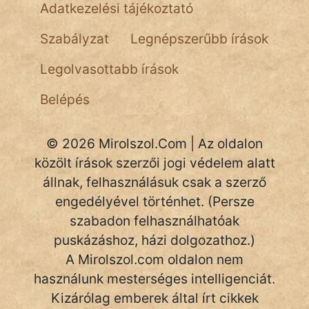
NapHold
Adatkezelési tájékoztató
Név nélkül
Szabályzat
Legnépszerűbb írások
pszichopati
Legolvasottabb írások
szegény legény
Belépés
Hoffer Botond
© 2026 Mirolszol.Com | Az oldalon
szemfüles
közölt írások szerzői jogi védelem alatt
állnak, felhasználásuk csak a szerző
engedélyével történhet. (Persze
szabadon felhasználhatóak
puskázáshoz, házi dolgozathoz.)
A Mirolszol.com oldalon nem
használunk mesterséges intelligenciát.
Kizárólag emberek által írt cikkek