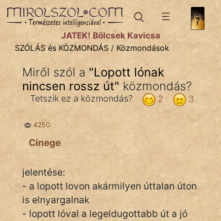
SZÓLÁS ÉS KÖZMONDÁS
témák:
JÁTÉK! Bölcsek Kavicsa
Bibliai
SZÓLÁS és KÖZMONDÁS
/
Közmondások
Kifejezések
Miről szól a
"
Lopott lónak
nincsen rossz út
Közmondások
"
közmondás?
Tetszik ez a közmondás?
2
3
Rímelő
4250
Szállóigék
Cinege
Szóláscsoportok
Szólások
jelentése:
- a lopott lovon akármilyen úttalan úton
Tréfás
is elnyargalnak
- lopott lóval a legeldugottabb út a jó