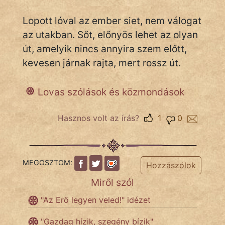
Lopott lóval az ember siet, nem válogat
az utakban. Sőt, előnyös lehet az olyan
IRODALOM
út, amelyik nincs annyira szem előtt,
SZÓLÁS
kevesen járnak rajta, mert rossz út.
És
KÖZMONDÁS
Lovas szólások és közmondások
PSZICHO
Hasznos volt az írás?
1
0
ZENE
FILM
MEGOSZTOM:
Hozzászólok
ÉLETMÓD
Miről szól
MAGYARSÁG
"Az Erő legyen veled!" idézet
És
"Gazdag hízik, szegény bízik"
TÖRTÉNELEM