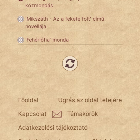
közmondás
Népszerű szerzőink:
'Mikszáth - Az a fekete folt' című
novellája
cinege
'Fehérlófia' monda
fantom
Hunor
Jób Gedeon
Láron Ádám
Főoldal
Ugrás az oldal tetejére
mikkamakka
Kapcsolat
Témakörök
vörös ördög
Adatkezelési tájékoztató
nagyöreg