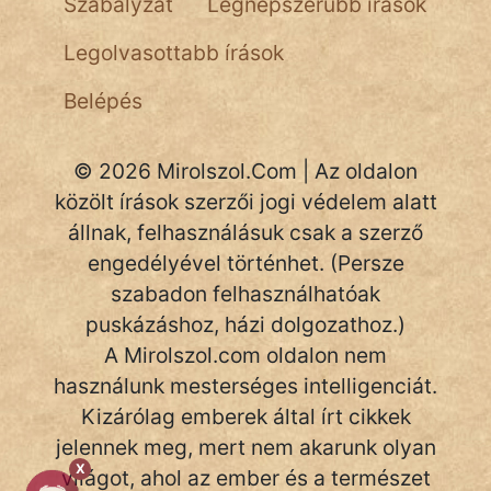
Szabályzat
Legnépszerűbb írások
NapHold
Legolvasottabb írások
Név nélkül
Belépés
pszichopati
szegény legény
© 2026 Mirolszol.Com | Az oldalon
közölt írások szerzői jogi védelem alatt
Hoffer Botond
állnak, felhasználásuk csak a szerző
engedélyével történhet. (Persze
szemfüles
szabadon felhasználhatóak
puskázáshoz, házi dolgozathoz.)
A Mirolszol.com oldalon nem
használunk mesterséges intelligenciát.
Kizárólag emberek által írt cikkek
jelennek meg, mert nem akarunk olyan
X
világot, ahol az ember és a természet