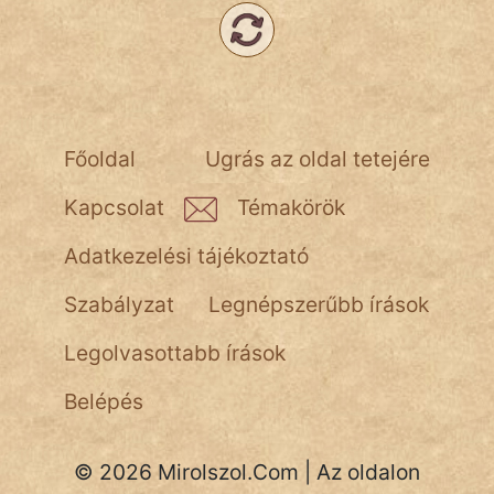
NapHold
Név nélkül
pszichopati
Főoldal
Ugrás az oldal tetejére
szegény legény
Kapcsolat
Témakörök
Hoffer Botond
Adatkezelési tájékoztató
szemfüles
Szabályzat
Legnépszerűbb írások
Legolvasottabb írások
Belépés
© 2026 Mirolszol.Com | Az oldalon