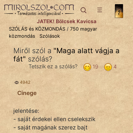
SZÓLÁS ÉS KÖZMONDÁS
témák:
JÁTÉK! Bölcsek Kavicsa
Bibliai
SZÓLÁS és KÖZMONDÁS
/
750 magyar
közmondás
Szólások
Kifejezések
Miről szól a
"
Maga alatt vágja a
Közmondások
fát
"
szólás?
Rímelő
Tetszik ez a szólás?
19
4
Szállóigék
4942
Szóláscsoportok
Cinege
Szólások
jelentése:
Tréfás
- saját érdekei ellen cselekszik
- saját magának szerez bajt