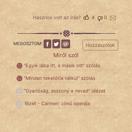
Népszerű szerzőink:
Hasznos volt az írás?
4
0
cinege
MEGOSZTOM:
Hozzászólok
fantom
Miről szól
Hunor
"Egyik lába itt, a másik ott" szólás
Jób Gedeon
"Minden teketória nélkül" szólás
Láron Ádám
"Gyarlóság, asszony a neved" idézet
mikkamakka
'Bizet - Carmen' című operája
vörös ördög
nagyöreg