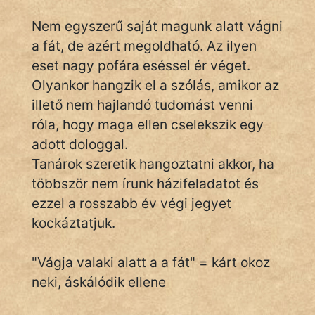
Nem egyszerű saját magunk alatt vágni
a fát, de azért megoldható. Az ilyen
IRODALOM
eset nagy pofára eséssel ér véget.
Olyankor hangzik el a szólás, amikor az
SZÓLÁS
És
illető nem hajlandó tudomást venni
KÖZMONDÁS
róla, hogy maga ellen cselekszik egy
adott dologgal.
PSZICHO
Tanárok szeretik hangoztatni akkor, ha
többször nem írunk házifeladatot és
ZENE
ezzel a rosszabb év végi jegyet
FILM
kockáztatjuk.
ÉLETMÓD
"Vágja valaki alatt a a fát" = kárt okoz
MAGYARSÁG
neki, áskálódik ellene
És
TÖRTÉNELEM