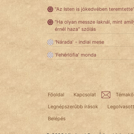
"Az Isten is jókedvében teremtette
Népszerű szerzőink:
"Ha olyan messze laknál, mint ami
érnél haza" szólás
cinege
'Nárada' - indiai mese
fantom
'Fehérlófia' monda
Hunor
Jób Gedeon
Láron Ádám
Főoldal
Kapcsolat
Témakö
mikkamakka
Legnépszerűbb írások
Legolvasot
vörös ördög
Belépés
nagyöreg