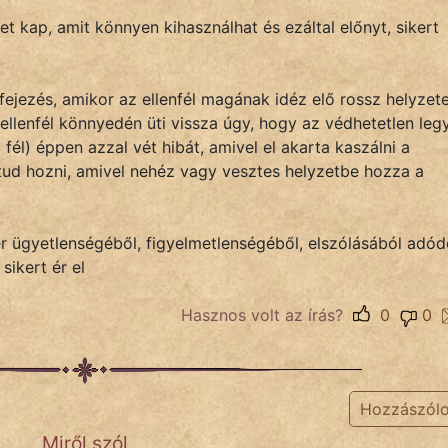
get kap, amit könnyen kihasználhat és ezáltal előnyt, sikert
fejezés, amikor az ellenfél magának idéz elő rossz helyzet
ellenfél könnyedén üti vissza úgy, hogy az védhetetlen leg
 fél) éppen azzal vét hibát, amivel el akarta kaszálni a
 tud hozni, amivel nehéz vagy vesztes helyzetbe hozza a
r ügyetlenségéből, figyelmetlenségéből, elszólásából adó
sikert ér el
Hasznos volt az írás?
0
0
Hozzászól
Miről szól