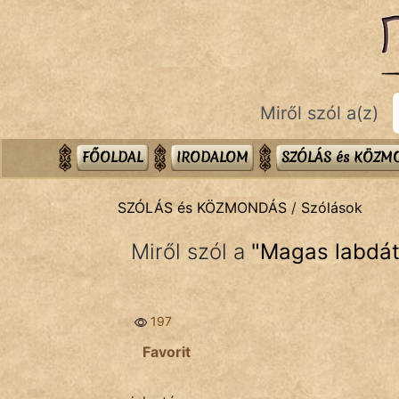
SZÓLÁS ÉS KÖZMONDÁS
témák:
Bibliai
Miről szól a(z)
Kifejezések
Közmondások
FŐOLDAL
IRODALOM
SZÓLÁS és KÖZ
Rímelő
SZÓLÁS és KÖZMONDÁS
/
Szólások
Szállóigék
Miről szól a
"
Magas labdát
Szóláscsoportok
Szólások
197
Tréfás
Favorit