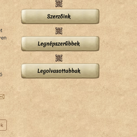
Szerzőink
et
yen
Legnépszerűbbek
Legolvasottabbak
dó
ok