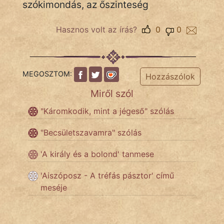
szókimondás, az őszinteség
Hasznos volt az írás?
0
0
IRODALOM
SZÓLÁS
És
MEGOSZTOM:
Hozzászólok
KÖZMONDÁS
Miről szól
PSZICHO
"Káromkodik, mint a jégeső" szólás
ZENE
"Becsületszavamra" szólás
FILM
'A király és a bolond' tanmese
ÉLETMÓD
'Aiszóposz - A tréfás pásztor' című
meséje
MAGYARSÁG
És
TÖRTÉNELEM