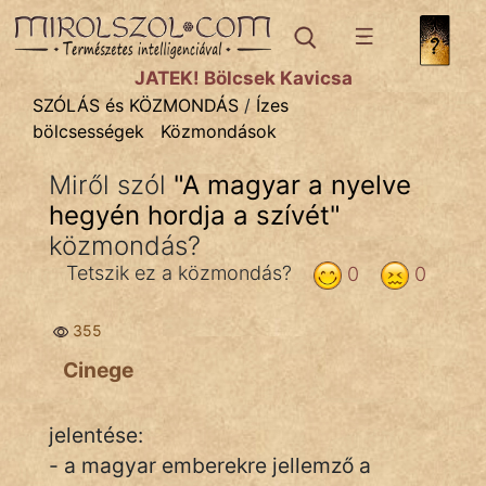
SZÓLÁS ÉS KÖZMONDÁS
témák:
JÁTÉK! Bölcsek Kavicsa
Bibliai
SZÓLÁS és KÖZMONDÁS
/
Ízes
bölcsességek
Közmondások
Kifejezések
Miről szól
"
A magyar a nyelve
Közmondások
hegyén hordja a szívét
"
Rímelő
közmondás?
Tetszik ez a közmondás?
0
0
Szállóigék
Szóláscsoportok
355
Cinege
Szólások
Tréfás
jelentése:
- a magyar emberekre jellemző a