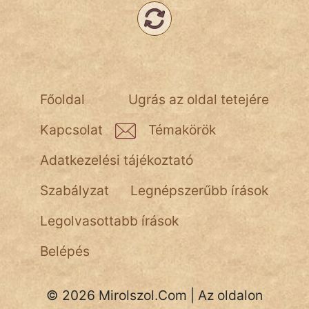
Népszerű szerzőink:
cinege
Főoldal
Ugrás az oldal tetejére
fantom
Kapcsolat
Témakörök
Hunor
Adatkezelési tájékoztató
Jób Gedeon
Szabályzat
Legnépszerűbb írások
Láron Ádám
Legolvasottabb írások
mikkamakka
Belépés
vörös ördög
nagyöreg
© 2026 Mirolszol.Com | Az oldalon