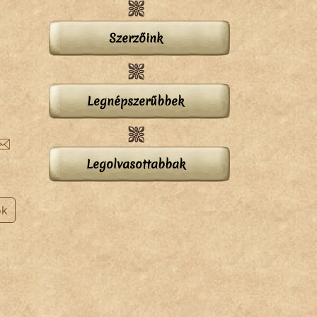
Szerzőink
Legnépszerűbbek
Legolvasottabbak
ok