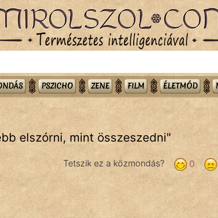
MONDÁS
PSZICHO
ZENE
FILM
ÉLETMÓD
bb elszórni, mint összeszedni
"
Tetszik ez a közmondás?
0