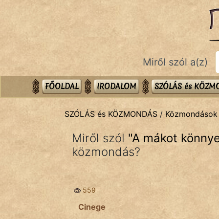
SZÓLÁS ÉS KÖZMONDÁS
témák:
Bibliai
Miről szól a(z)
Kifejezések
Közmondások
FŐOLDAL
IRODALOM
SZÓLÁS és KÖZ
Rímelő
SZÓLÁS és KÖZMONDÁS
/
Közmondások
Szállóigék
Miről szól
"
A mákot könnye
Szóláscsoportok
közmondás?
Szólások
559
Tréfás
Cinege