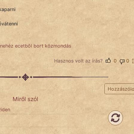
kaparni
óvátenni
e nehéz ecetből bort közmondás
Hasznos volt az írás?
0
0
Hozzászól
Miről szól
viden