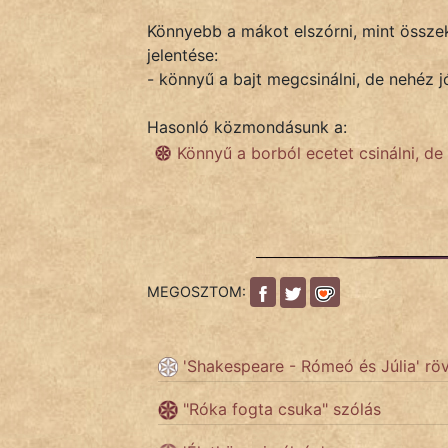
Könnyebb a mákot elszórni, mint össze
jelentése:
IRODALOM
- könnyű a bajt megcsinálni, de nehéz j
SZÓLÁS
Hasonló közmondásunk a:
És
Könnyű a borból ecetet csinálni, d
KÖZMONDÁS
PSZICHO
ZENE
MEGOSZTOM:
FILM
ÉLETMÓD
'Shakespeare - Rómeó és Júlia' rö
MAGYARSÁG
"Róka fogta csuka" szólás
És
TÖRTÉNELEM