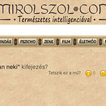
MONDÁS
PSZICHO
ZENE
FILM
ÉLETMÓD
an neki
"
kifejezés?
Tetszik ez a mű?
0