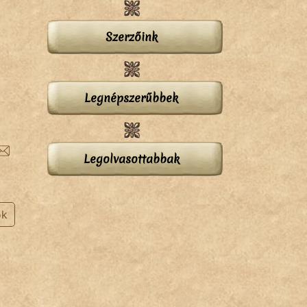
Szerzőink
Legnépszerűbbek
Legolvasottabbak
ok