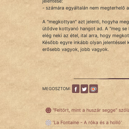
jelentése:
- számára egyáltalán nem megterhelő 
IRODALOM
A "megkottyan" azt jelenti, hogyha megr
ütődve kottyanó hangot ad. A "meg se k
SZÓLÁS
elég neki az étel, ital arra, hogy megk
És
Később egyre inkább olyan jelentéssel 
KÖZMONDÁS
erősebb vagyok, jobb vagyok.
PSZICHO
ZENE
FILM
MEGOSZTOM:
ÉLETMÓD
"Feltört, mint a huszár segge" szól
MAGYARSÁG
És
'La Fontaine - A róka és a holló'
TÖRTÉNELEM