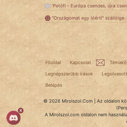
'Petőfi - Európa csendes, újra cse
Népszerű szerzőink:
"Országomat egy lóért!" szállóige
cinege
fantom
Hunor
Főoldal
Kapcsolat
Témakö
Jób Gedeon
Legnépszerűbb írások
Legolvasot
Láron Ádám
Belépés
mikkamakka
© 2026 Mirolszol.Com | Az oldalon közö
(Per
vörös ördög
X
A Mirolszol.com oldalon nem használun
nagyöreg