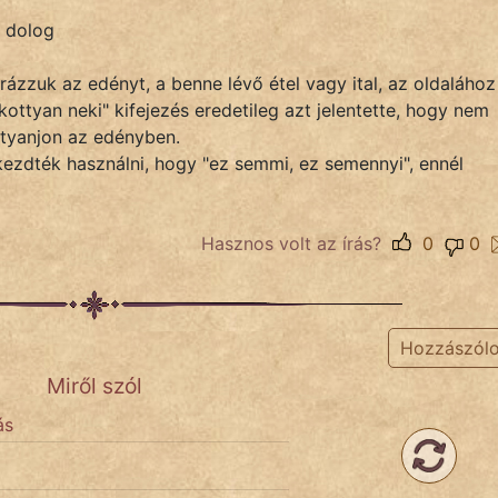
a dolog
ázzuk az edényt, a benne lévő étel vagy ital, az oldalához
ottyan neki" kifejezés eredetileg azt jelentette, hogy nem
ottyanjon az edényben.
kezdték használni, hogy "ez semmi, ez semennyi", ennél
Hasznos volt az írás?
0
0
Hozzászól
Miről szól
ás