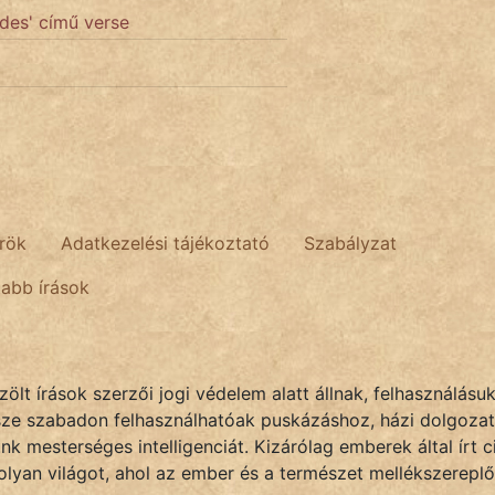
ndes' című verse
rök
Adatkezelési tájékoztató
Szabályzat
tabb írások
lt írások szerzői jogi védelem alatt állnak, felhasználásu
sze szabadon felhasználhatóak puskázáshoz, házi dolgozat
k mesterséges intelligenciát. Kizárólag emberek által írt
olyan világot, ahol az ember és a természet mellékszereplő