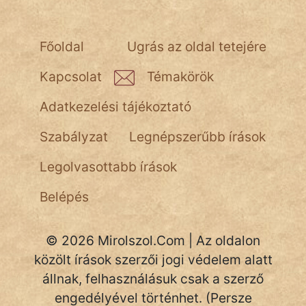
Népszerű szerzőink:
Főoldal
Ugrás az oldal tetejére
Kapcsolat
Témakörök
cinege
Adatkezelési tájékoztató
fantom
Szabályzat
Legnépszerűbb írások
Hunor
Legolvasottabb írások
Jób Gedeon
Belépés
Láron Ádám
mikkamakka
© 2026 Mirolszol.Com | Az oldalon
közölt írások szerzői jogi védelem alatt
vörös ördög
állnak, felhasználásuk csak a szerző
nagyöreg
engedélyével történhet. (Persze