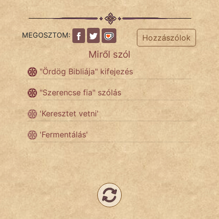
MEGOSZTOM:
IRODALOM
Hozzászólok
Miről szól
SZÓLÁS
És
"Ördög Bibliája" kifejezés
KÖZMONDÁS
"Szerencse fia" szólás
PSZICHO
'Keresztet vetni'
ZENE
'Fermentálás'
FILM
ÉLETMÓD
MAGYARSÁG
És
TÖRTÉNELEM