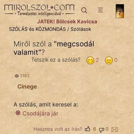
SZÓLÁS ÉS KÖZMONDÁS
témák:
JÁTÉK! Bölcsek Kavicsa
Bibliai
SZÓLÁS és KÖZMONDÁS
/
Szólások
Kifejezések
Miről szól a
"
megcsodál
valamit
Közmondások
"
?
Tetszik ez a szólás?
2
0
Rímelő
1163
Szállóigék
Cinege
Szóláscsoportok
Szólások
A szólás, amit keresel a:
Csodájára jár
Tréfás
Hasznos volt az írás?
6
0