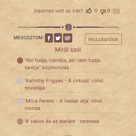
Hasznos volt az írás?
0
0
IRODALOM
SZÓLÁS
MEGOSZTOM:
Hozzászólok
És
Miről szól
KÖZMONDÁS
"Aki tudja, csinálja, aki nem tudja,
PSZICHO
tanítja" közmondás
ZENE
'Karinthy Frigyes - A cirkusz' című
novellája
FILM
'Móra Ferenc - A hadak útja' című
ÉLETMÓD
monda
MAGYARSÁG
'A vakok és az elefánt ' tanmese
És
TÖRTÉNELEM