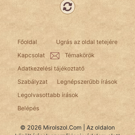
Népszerű szerzőink:
cinege
Főoldal
Ugrás az oldal tetejére
fantom
Kapcsolat
Témakörök
Hunor
Adatkezelési tájékoztató
Jób Gedeon
Szabályzat
Legnépszerűbb írások
Láron Ádám
Legolvasottabb írások
mikkamakka
Belépés
vörös ördög
© 2026 Mirolszol.Com | Az oldalon
nagyöreg