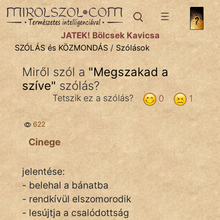
SZÓLÁS ÉS KÖZMONDÁS
témák:
JÁTÉK! Bölcsek Kavicsa
Bibliai
SZÓLÁS és KÖZMONDÁS
/
Szólások
Kifejezések
Miről szól a
"
Megszakad a
szíve
Közmondások
"
szólás?
Tetszik ez a szólás?
0
1
Rímelő
622
Szállóigék
Cinege
Szóláscsoportok
Szólások
jelentése:
- belehal a bánatba
Tréfás
- rendkívül elszomorodik
- lesújtja a csalódottság