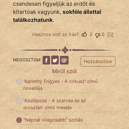
KÖZMONDÁS
csendesen figyeljük az erdőt és
kitartóak vagyunk,
sokféle állattal
PSZICHO
találkozhatunk
.
ZENE
Hasznos volt az írás?
2
0
FILM
ÉLETMÓD
MEGOSZTOM:
Hozzászólok
MAGYARSÁG
Miről szól
És
TÖRTÉNELEM
'Karinthy Frigyes - A cirkusz' című
novellája
Népszerű szerzőink:
'Aiszóposz - A szarvas és az
oroszlán' című meséje
cinege
"Napnál világosabb" szólás
fantom