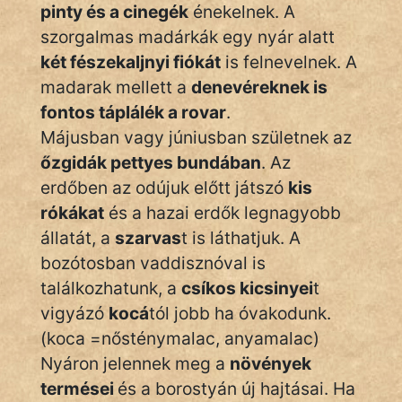
Monda
pinty és a cinegék
énekelnek. A
szorgalmas madárkák egy nyár alatt
Novella
két fészekaljnyi fiókát
is felnevelnek. A
És
madarak mellett a
denevéreknek is
Elbeszélés
fontos táplálék a rovar
.
Regény
Májusban vagy júniusban születnek az
őzgidák pettyes bundában
. Az
Tanmese
erdőben az odújuk előtt játszó
kis
Vers
rókákat
és a hazai erdők legnagyobb
állatát, a
szarvas
t is láthatjuk. A
bozótosban vaddisznóval is
találkozhatunk, a
csíkos kicsinyei
t
vigyázó
kocá
tól jobb ha óvakodunk.
IRODALOM
(koca =nősténymalac, anyamalac)
Nyáron jelennek meg a
növények
SZÓLÁS
termései
és a borostyán új hajtásai. Ha
És