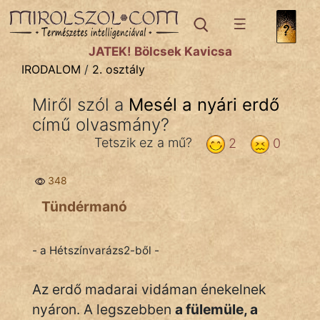
IRODALOM
témák:
JÁTÉK! Bölcsek Kavicsa
Dráma
IRODALOM
/
2. osztály
Elbeszélő
Miről szól a
Mesél a nyári erdő
Költemény
című olvasmány?
Eposz
Tetszik ez a mű?
2
0
Komédia
348
Kötelező
Tündérmanó
Legenda
- a Hétszínvarázs2-ből -
Mese
Az erdő madarai vidáman énekelnek
Mitológia
nyáron. A legszebben
a fülemüle, a