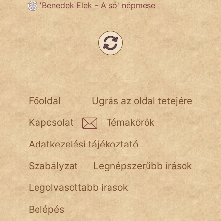
'Benedek Elek - A só' népmese
Hunor
Jób Gedeon
Láron Ádám
mikkamakka
Főoldal
Ugrás az oldal tetejére
vörös ördög
Kapcsolat
Témakörök
nagyöreg
Adatkezelési tájékoztató
NapHold
Szabályzat
Legnépszerűbb írások
Név nélkül
Legolvasottabb írások
pszichopati
Belépés
szegény legény