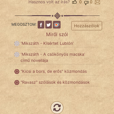
Hasznos volt az írás?
0
0
KÖZMONDÁS
PSZICHO
ZENE
MEGOSZTOM:
Hozzászólok
Miről szól
FILM
'Mikszáth - Kísértet Lublón'
ÉLETMÓD
'Mikszáth - A csökönyös macska'
MAGYARSÁG
című novellája
És
TÖRTÉNELEM
"Kicsi a bors, de erős" közmondás
"Ravasz" szólások és közmondások
Népszerű szerzőink:
cinege
fantom