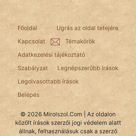
Hunor
Jób Gedeon
Főoldal
Ugrás az oldal tetejére
Láron Ádám
Kapcsolat
Témakörök
mikkamakka
Adatkezelési tájékoztató
vörös ördög
Szabályzat
Legnépszerűbb írások
nagyöreg
Legolvasottabb írások
NapHold
Belépés
Név nélkül
© 2026 Mirolszol.Com | Az oldalon
pszichopati
közölt írások szerzői jogi védelem alatt
szegény legény
állnak, felhasználásuk csak a szerző