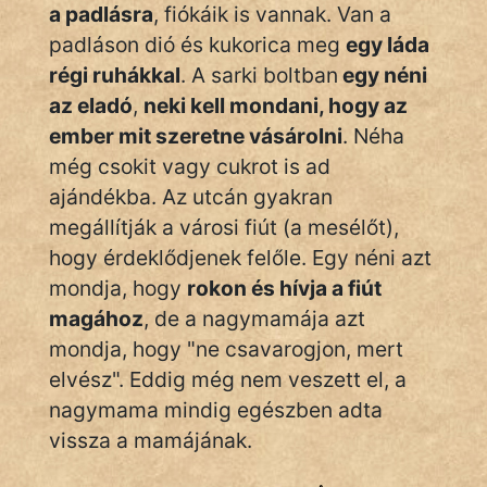
Monda
a padlásra
, fiókáik is vannak. Van a
padláson dió és kukorica meg
egy láda
Novella
régi ruhákkal
. A sarki boltban
egy néni
És
az eladó
,
neki kell mondani, hogy az
Elbeszélés
ember mit szeretne vásárolni
. Néha
Regény
még csokit vagy cukrot is ad
ajándékba. Az utcán gyakran
Tanmese
megállítják a városi fiút (a mesélőt),
Vers
hogy érdeklődjenek felőle. Egy néni azt
mondja, hogy
rokon és hívja a fiút
magához
, de a nagymamája azt
mondja, hogy "ne csavarogjon, mert
elvész". Eddig még nem veszett el, a
IRODALOM
nagymama mindig egészben adta
vissza a mamájának.
SZÓLÁS
És