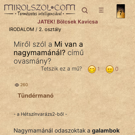
IRODALOM
témák:
JÁTÉK! Bölcsek Kavicsa
Dráma
IRODALOM
/
2. osztály
Elbeszélő
Miről szól a
Mi van a
Költemény
nagymamánál?
című
Eposz
ovasmány?
Tetszik ez a mű?
1
0
Komédia
Kötelező
260
Tündérmanó
Legenda
Mese
- a Hétszínvarázs2-ből -
Mitológia
Nagymamánál odaszoktak a
galambok