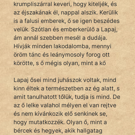
Monda
krumpliszárral keveri, hogy kiteljék, és
az éjszakának él, nappal alszik. Kerülik
Novella
is a falusi emberek, ő se igen beszédes
És
velük. Szótlan és emberkerülő a Lapaj,
Elbeszélés
ám annál szebben mesél a dudája.
Regény
Hívják minden lakodalomba, mennyi
öröm tánc és leánymosoly forog ott
Tanmese
körötte, s ő mégis olyan, mint a kő
Vers
Lapaj ősei mind juhászok voltak, mind
kinn éltek a természetben az ég alatt, s
amit tanulhatott tőlük, tudja is mind. De
az ő lelke valahol mélyen el van rejtve
IRODALOM
és nem kívánkozik elő senkinek se,
hogy mutatkozzék. Olyan ő, mint a
SZÓLÁS
bércek és hegyek, akik hallgatag
És