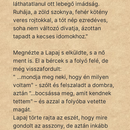
láthatatlanul ott lebegő imádság.
Hoffer Botond
Ruhája, a zöld szoknya, fehér kötény
veres rojtokkal, a tót nép ezredéves,
szemfüles
soha nem változó divatja, ázottan
tapadt a kecses idomokhoz."
Megnézte a Lapaj s elküldte, s a nő
ment is. El a bércek s a folyó felé, de
még visszafordult:
" ...mondja meg neki, hogy én milyen
voltam" - szólt és felszaladt a dombra,
aztán "...bocsássa meg, amit kendnek
tettem" – és azzal a folyóba vetette
magát.
Lapaj törte rajta az eszét, hogy mire
gondolt az asszony, de aztán inkább