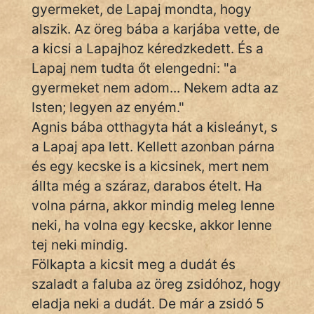
gyermeket, de Lapaj mondta, hogy
alszik. Az öreg bába a karjába vette, de
a kicsi a Lapajhoz kéredzkedett. És a
Lapaj nem tudta őt elengedni: "a
gyermeket nem adom... Nekem adta az
Isten; legyen az enyém."
Agnis bába otthagyta hát a kisleányt, s
a Lapaj apa lett. Kellett azonban párna
és egy kecske is a kicsinek, mert nem
állta még a száraz, darabos ételt. Ha
volna párna, akkor mindig meleg lenne
neki, ha volna egy kecske, akkor lenne
tej neki mindig.
Fölkapta a kicsit meg a dudát és
szaladt a faluba az öreg zsidóhoz, hogy
eladja neki a dudát. De már a zsidó 5