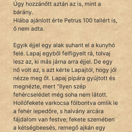
Úgy hozzánőtt aztán az is, mint a
Hunor
bárány.
Hiába ajánlott érte Petrus 100 tallért is,
Jób Gedeon
ő nem adta.
Láron Ádám
Egyik éjjel egy alak suhant el a kunyhó
mikkamakka
felé. Lapaj egyből felfigyelt rá, tolvaj
lesz az, ki más járna arra éjjel. De egy
vörös ördög
nő volt az, s azt kérte Lapajtól, hogy jól
nagyöreg
nézze meg őt. Lapaj pipára gyújtott és
megnézte, mert "Ilyen szép
NapHold
fehércselédet még soha nem látott.
Név nélkül
Hollófekete varkocsa fölbontva omlik le
a fehér lepedőre, s halvány arcára
pszichopati
fájdalom van festve; fekete szemében
szegény legény
a kétségbeesés, remegő ajkán egy