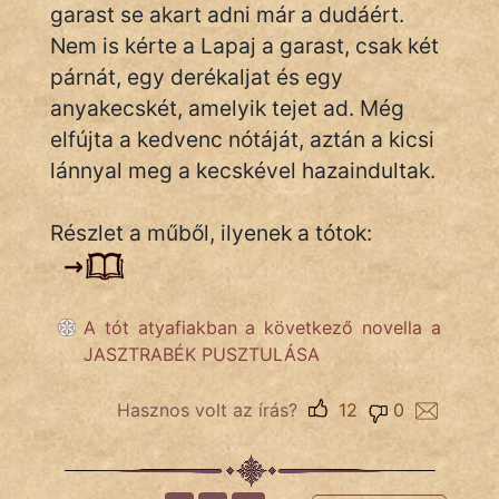
garast se akart adni már a dudáért.
Nem is kérte a Lapaj a garast, csak két
párnát, egy derékaljat és egy
anyakecskét, amelyik tejet ad. Még
elfújta a kedvenc nótáját, aztán a kicsi
lánnyal meg a kecskével hazaindultak.
Részlet a műből, ilyenek a tótok:
A tót atyafiakban a következő novella a
JASZTRABÉK PUSZTULÁSA
Hasznos volt az írás?
12
0