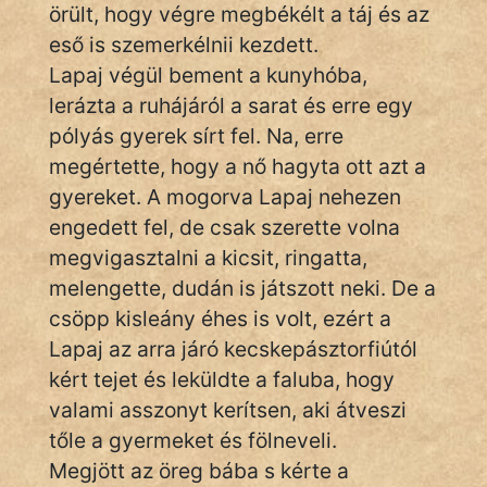
örült, hogy végre megbékélt a táj és az
eső is szemerkélnii kezdett.
Lapaj végül bement a kunyhóba,
lerázta a ruhájáról a sarat és erre egy
pólyás gyerek sírt fel. Na, erre
megértette, hogy a nő hagyta ott azt a
gyereket. A mogorva Lapaj nehezen
engedett fel, de csak szerette volna
megvigasztalni a kicsit, ringatta,
melengette, dudán is játszott neki. De a
csöpp kisleány éhes is volt, ezért a
Lapaj az arra járó kecskepásztorfiútól
kért tejet és leküldte a faluba, hogy
valami asszonyt kerítsen, aki átveszi
tőle a gyermeket és fölneveli.
Megjött az öreg bába s kérte a