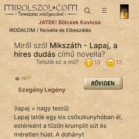
IRODALOM
témák:
JÁTÉK! Bölcsek Kavicsa
Dráma
IRODALOM
/
Novella és Elbeszélés
Elbeszélő
Miről szól
Mikszáth - Lapaj, a
Költemény
híres dudás
című novella?
Eposz
Tetszik ez a mű?
13
13
Komédia
7977
RÖVIDEN
Kötelező
Szegény Legény
Legenda
(lapaj = nagy testű)
Mese
Lapaj Istók egy kis csőszkunyhóban él,
esténként a tűzön krumplit süt és
Mitológia
méretlen húst. A dohányt