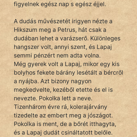
KÖZMONDÁS
figyelnek egész nap s egész éjjel.
PSZICHO
A dudás művészetét irigyen nézte a
Hikszum meg a Petrus, hát csak a
ZENE
dudában lehet a varázserő. Különleges
FILM
hangszer volt, annyi szent, és Lapaj
semmi pénzért nem adta volna.
ÉLETMÓD
Még gyerek volt a Lapaj, mikor egy kis
MAGYARSÁG
bolyhos fekete bárány lesétált a bércről
És
a nyájba. Azt bizony nagyon
TÖRTÉNELEM
megkedvelte, kezéből etette és el is
nevezte. Pokolka lett a neve.
Népszerű szerzőink:
Tizenhárom évre rá, kolerajárvány
tizedelte az embert meg a jószágot.
cinege
Pokolka is ment, de a bőrét itthagyta,
és a Lapaj dudát csináltatott belőle.
fantom