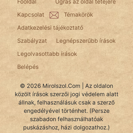
Főoldal
Ugrás az oldal tetejére
Kapcsolat
Témakörök
Adatkezelési tájékoztató
Szabályzat
Legnépszerűbb írások
Legolvasottabb írások
Belépés
© 2026 Mirolszol.Com | Az oldalon
közölt írások szerzői jogi védelem alatt
állnak, felhasználásuk csak a szerző
engedélyével történhet. (Persze
szabadon felhasználhatóak
puskázáshoz, házi dolgozathoz.)